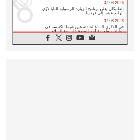
07.08.2026
الفاتيكان يعلن برنامج الزيارة الرسولية للبابا لاوُن
الرابع عشر إلى فرنسا
07.08.2026
في الذكرى الـ ٨١ لحادثة هيروشيما الكنيسة في
اليابان تنظم ١٠ أيام للصلاة على نية السلام
07.08.2026
الكنيسة في الأوروغواي: زيارة البابا ستعزز
الإيمان والرجاء
06.08.2026
الاجتماع الشهري للمطارنة الموارنة
06.08.2026
الكاردينال روسي: زيارة البابا لاوُن إلى الأرجنتين
هي تكريم للبابا فرنسيس
06.08.2026
زيارة البابا إلى البيرو ستكون زمن نعمة ومصالحة
ورجاء
06.08.2026
الكاردينال بارولين في المكسيك: علينا أن نكون
حاضرين إلى جانب المهمشين والمهاجرين
والأجانب
06.08.2026
البابا لاوُن الرابع عشر للشباب في أسيزي:
"أوروبا والعالم يبحثان اليوم عن قديسين جُدد