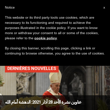
AR
Notice
x
This website or its third party tools use cookies, which are
necessary to its functioning and required to achieve the
TAG
purposes illustrated in the cookie policy. If you want to know
Posts Tagged ‘قائد
more or withdraw your consent to all or some of the cookies,
please refer to the
cookie policy
.
المئة’
By closing this banner, scrolling this page, clicking a link or
continuing to browse otherwise, you agree to the use of cookies.
DERNIÈRES NOUVELLES
عناوين نشرة الأحد 28 آذار 2021: الدهشة أمام الله