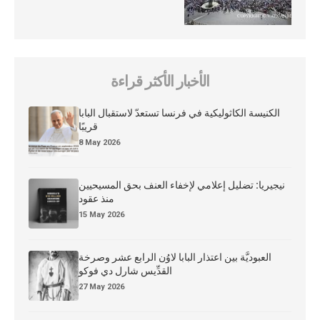
الأخبار الأكثر قراءة
الكنيسة الكاثوليكية في فرنسا تستعدّ لاستقبال البابا
قريبًا
8 May 2026
نيجيريا: تضليل إعلامي لإخفاء العنف بحق المسيحيين
منذ عقود
15 May 2026
العبوديَّة بين اعتذار البابا لاوُن الرابع عشر وصرخة
القدِّيس شارل دي فوكو
27 May 2026