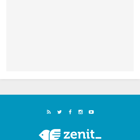
فيكم"