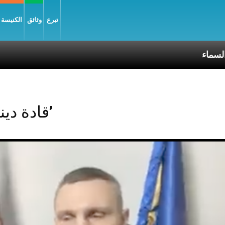
تبرع
وثائق
الكنيسة و
ذراء مريم إلى السماء
Posts Tagged ‘قادة دينيون’