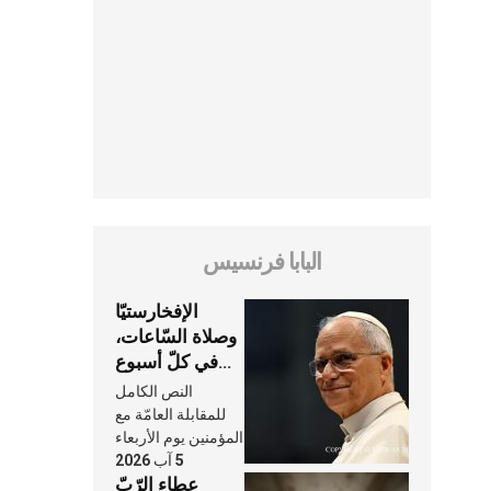
البابا فرنسيس
الإفخارستيّا
وصلاة السّاعات،
في كلّ أسبوع
وكلّ يوم، هما
النص الكامل
النَّفَس في حياة
للمقابلة العامّة مع
الكنيسة
المؤمنين يوم الأربعاء
5 آب 2026
عطاء الرّبّ