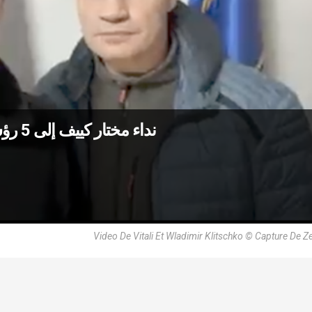
نداء مختار كييف إلى 5 رؤساء دينيين من بينهم البابا فرنسيس: تعالوا
Video De Vitali Et Wladimir Klitschko © Capture De Ze