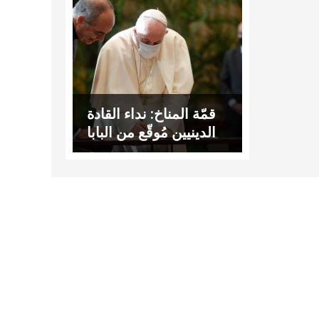
قمّة المناخ: نداء القادة
الدينيين مُوقّع من البابا