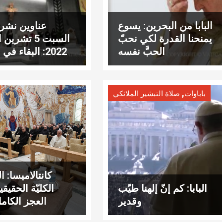
البابا من البحرين: يسوع
عناوين نشرة
يمنحنا القدرة لكي نحبّ
السبت 5 تشرين
الحبَّ نفسه
2022: البقاء في الحبّ
,
باباوات
صلاة التبشير الملائكي
كانتالاميسا: ا
البابا: كم إنّ إلهنا طيّب
الكليّة الحقيق
وقدير
العجز الكام
الج