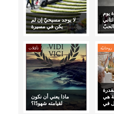
 يوم
 الثاني
لا يوجد مسيحيّ إن لم
يكن في مسيرة
روحانيّة
تأمّلات
لقدرة
ية هي
ماذا يعني أن نكون
ل في
لقيامته شهودًا؟
لجلة