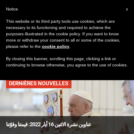
AR
Notice
x
This website or its third party tools use cookies, which are
necessary to its functioning and required to achieve the
TAG
purposes illustrated in the cookie policy. If you want to know
Posts Tagged
more or withdraw your consent to all or some of the cookies,
please refer to the
cookie policy
.
‘قدّيسون جدد’
By closing this banner, scrolling this page, clicking a link or
continuing to browse otherwise, you agree to the use of cookies.
DERNIÈRES NOUVELLES
عناوين نشرة الاثنين 16 أيار 2022: قيمتنا وقوّتنا