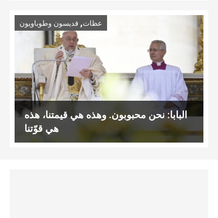
,
عظات
قديسون وطوباويون
البابا: نحن محبوبون. وهذه هي قيمتنا، هذه
هي قوّتنا