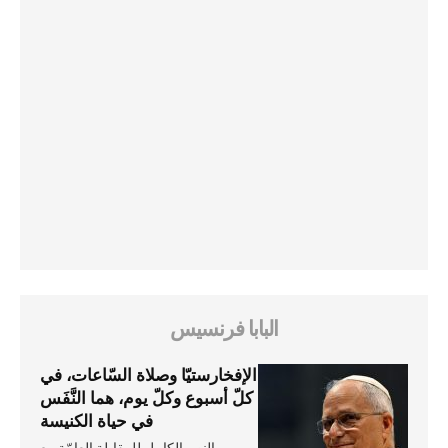
البابا فرنسيس
الإفخارستيّا وصلاة السّاعات، في
كلّ أسبوع وكلّ يوم، هما النَّفَس
في حياة الكنيسة