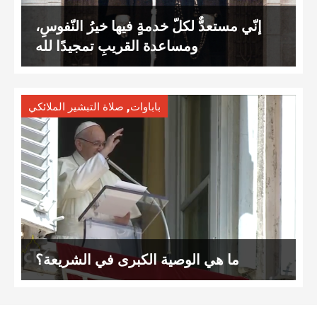
إنّي مستعدٌّ لكلّ خدمةٍ فيها خيرُ النّفوسِ،
ومساعدة القريبِ تمجيدًا لله
,
باباوات
صلاة التبشير الملائكي
ما هي الوصية الكبرى في الشريعة؟