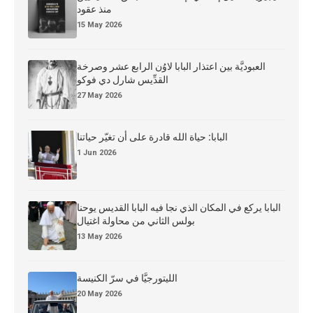
منذ عقود
15 May 2026
العبوديَّة بين اعتذار البابا لاوُن الرابع عشر وصرخة
القدِّيس شارل دي فوكو
27 May 2026
البابا: حياة الله قادرة على أن تغيّر حياتنا
1 Jun 2026
البابا يركع في المكان الذي نجا فيه البابا القديس يوحنا
بولس الثاني من محاولة اغتيال
13 May 2026
الليتورجيَّا في سرّ الكنيسة
20 May 2026