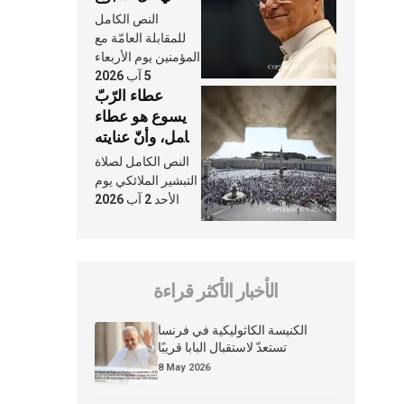
وكلّ يوم، هما
النص الكامل
النَّفَس في حياة
للمقابلة العامّة مع
الكنيسة
المؤمنين يوم الأربعاء
5 آب 2026
عطاء الرّبّ
يسوع هو عطاء
شامل، وأنّ عنايته
بنا لا تغيب عنّا
النص الكامل لصلاة
أبدًا
التبشير الملائكي يوم
الأحد 2 آب 2026
الأخبار الأكثر قراءة
الكنيسة الكاثوليكية في فرنسا
تستعدّ لاستقبال البابا قريبًا
8 May 2026