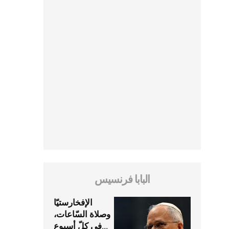
البابا فرنسيس
الإفخارستيّا
وصلاة السّاعات،
في كلّ أسبوع