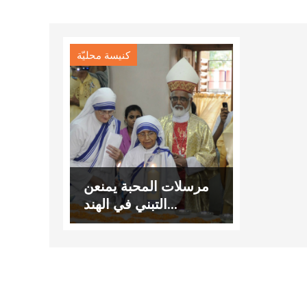
كنيسة محليّة
مرسلات المحبة يمنعن
التبني في الهند…