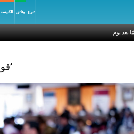
تبرع
وثائق
الكنيسة و
Posts Tagged ‘قوانين’