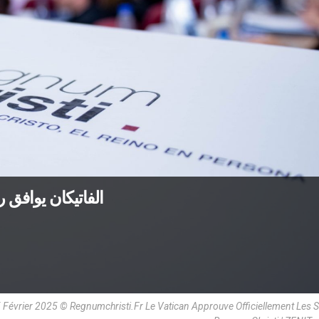
الفاتيكان يوافق 
 Février 2025 © Regnumchristi.Fr Le Vatican Approuve Officiellement Les S