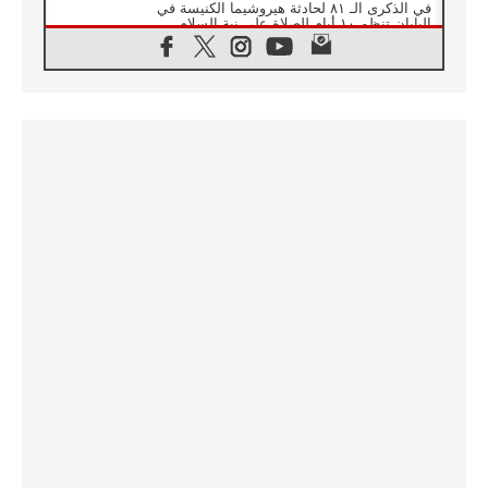
في الذكرى الـ ٨١ لحادثة هيروشيما الكنيسة في
اليابان تنظم ١٠ أيام للصلاة على نية السلام
07.08.2026
الكنيسة في الأوروغواي: زيارة البابا ستعزز
الإيمان والرجاء
06.08.2026
الاجتماع الشهري للمطارنة الموارنة
06.08.2026
الكاردينال روسي: زيارة البابا لاوُن إلى الأرجنتين
هي تكريم للبابا فرنسيس
06.08.2026
زيارة البابا إلى البيرو ستكون زمن نعمة ومصالحة
ورجاء
06.08.2026
الكاردينال بارولين في المكسيك: علينا أن نكون
حاضرين إلى جانب المهمشين والمهاجرين
والأجانب
06.08.2026
البابا لاوُن الرابع عشر للشباب في أسيزي:
"أوروبا والعالم يبحثان اليوم عن قديسين جُدد
فيكم"