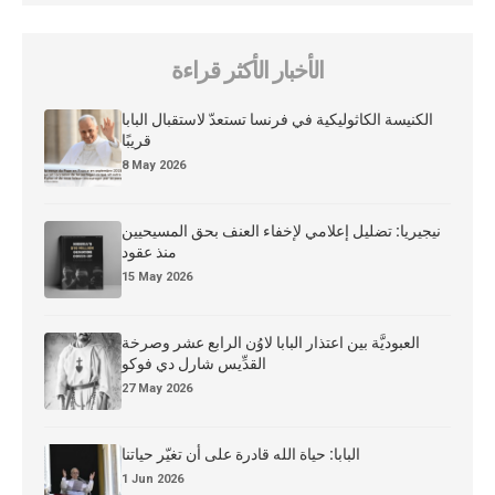
الأخبار الأكثر قراءة
الكنيسة الكاثوليكية في فرنسا تستعدّ لاستقبال البابا
قريبًا
8 May 2026
نيجيريا: تضليل إعلامي لإخفاء العنف بحق المسيحيين
منذ عقود
15 May 2026
العبوديَّة بين اعتذار البابا لاوُن الرابع عشر وصرخة
القدِّيس شارل دي فوكو
27 May 2026
البابا: حياة الله قادرة على أن تغيّر حياتنا
1 Jun 2026