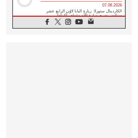
07.08.2026
الكاردينال ستورلا: زيارة البابا لاوُن الرابع عشر
ستكون بشرى سارة للأوروغواي بأكملها
07.08.2026
الفاتيكان يعلن برنامج الزيارة الرسولية للبابا لاوُن
الرابع عشر إلى فرنسا
07.08.2026
في الذكرى الـ ٨١ لحادثة هيروشيما الكنيسة في
اليابان تنظم ١٠ أيام للصلاة على نية السلام
07.08.2026
الكنيسة في الأوروغواي: زيارة البابا ستعزز
الإيمان والرجاء
06.08.2026
الاجتماع الشهري للمطارنة الموارنة
06.08.2026
الكاردينال روسي: زيارة البابا لاوُن إلى الأرجنتين
هي تكريم للبابا فرنسيس
06.08.2026
زيارة البابا إلى البيرو ستكون زمن نعمة ومصالحة
ورجاء