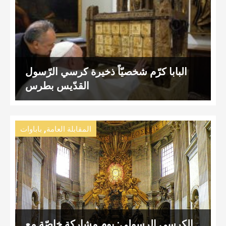
البابا كرّم شخصيّاً ذخيرة كرسي الرّسول
القدّيس بطرس
,
المقابلة العامة
باباوات
الكرسي الرسولي: يوم مشاركة خاصّة مع