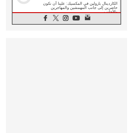
الكاردينال بارولين في المكسيك: علينا أن نكون
حاضرين إلى جانب المهمشين والمهاجرين
والأجانب
06.08.2026
البابا لاوُن الرابع عشر للشباب في أسيزي:
"أوروبا والعالم يبحثان اليوم عن قديسين جُدد
فيكم"
06.08.2026
البابا في أسيزي يتحدث إلى الشباب المشاركين
في لقاء الشباب الفرنسيسكاني
06.08.2026
البابا لاوُن الرابع عشر يبرق معزيا بوفاة
الكاردينال جوليو دوارتي لانغا
05.08.2026
في مقابلته العامة مع المؤمنين البابا لاوُن الرابع
عشر يواصل الحديث عن الدستور في الليتورجيا
المقدسة مسلطا الضوء على صلاة الكنيسة
05.08.2026
البابا لاوُن الرابع عشر يزور في تشرين الثاني
٢٠٢٦ أوروغواي والأرجنتين وبيرو
05.08.2026
خمسون عاما على استشهاد الأسقف الأرجنتيني
الطوباوي إنريكي أنجيليلي