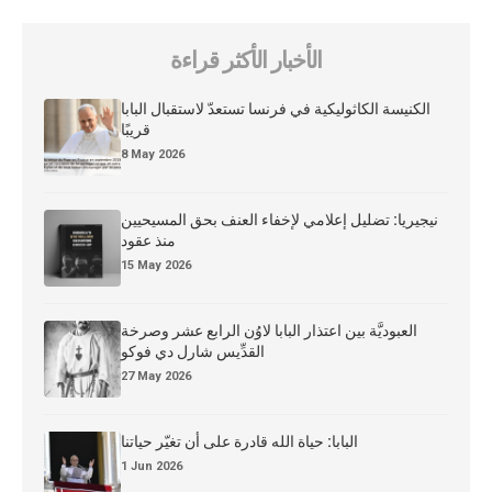
الأخبار الأكثر قراءة
الكنيسة الكاثوليكية في فرنسا تستعدّ لاستقبال البابا
قريبًا
8 May 2026
نيجيريا: تضليل إعلامي لإخفاء العنف بحق المسيحيين
منذ عقود
15 May 2026
العبوديَّة بين اعتذار البابا لاوُن الرابع عشر وصرخة
القدِّيس شارل دي فوكو
27 May 2026
البابا: حياة الله قادرة على أن تغيّر حياتنا
1 Jun 2026