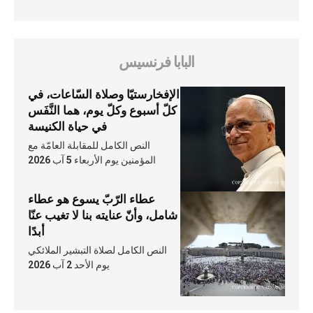
البابا فرنسيس
الإفخارستيّا وصلاة السّاعات، في
كلّ أسبوع وكلّ يوم، هما النَّفَس
في حياة الكنيسة
النص الكامل للمقابلة العامّة مع
المؤمنين يوم الأربعاء 5 آب 2026
عطاء الرّبّ يسوع هو عطاء
شامل، وأنّ عنايته بنا لا تغيب عنّا
أبدًا
النص الكامل لصلاة التبشير الملائكي
يوم الأحد 2 آب 2026