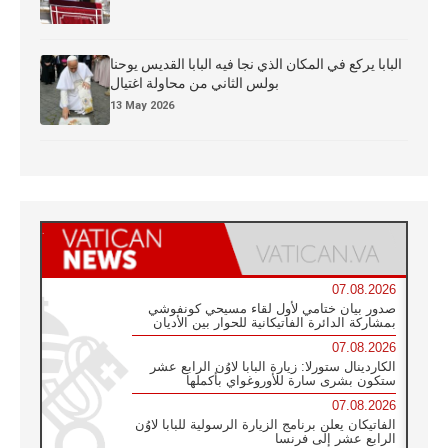
البابا يركع في المكان الذي نجا فيه البابا القديس يوحنا
بولس الثاني من محاولة اغتيال
13 May 2026
07.08.2026
صدور بيان ختامي لأول لقاء مسيحي كونفوشي
بمشاركة الدائرة الفاتيكانية للحوار بين الأديان
07.08.2026
الكاردينال ستورلا: زيارة البابا لاوُن الرابع عشر
ستكون بشرى سارة للأوروغواي بأكملها
07.08.2026
الفاتيكان يعلن برنامج الزيارة الرسولية للبابا لاوُن
الرابع عشر إلى فرنسا