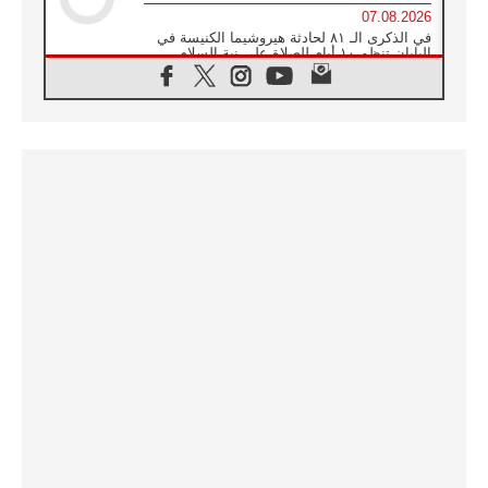
07.08.2026
في الذكرى الـ ٨١ لحادثة هيروشيما الكنيسة في
اليابان تنظم ١٠ أيام للصلاة على نية السلام
07.08.2026
الكنيسة في الأوروغواي: زيارة البابا ستعزز
الإيمان والرجاء
06.08.2026
الاجتماع الشهري للمطارنة الموارنة
06.08.2026
الكاردينال روسي: زيارة البابا لاوُن إلى الأرجنتين
هي تكريم للبابا فرنسيس
06.08.2026
زيارة البابا إلى البيرو ستكون زمن نعمة ومصالحة
ورجاء
06.08.2026
الكاردينال بارولين في المكسيك: علينا أن نكون
حاضرين إلى جانب المهمشين والمهاجرين
والأجانب
06.08.2026
البابا لاوُن الرابع عشر للشباب في أسيزي:
"أوروبا والعالم يبحثان اليوم عن قديسين جُدد
فيكم"