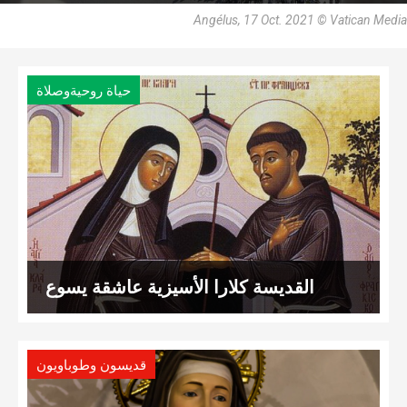
Angélus, 17 Oct. 2021 © Vatican Media
حياة روحيةوصلاة
القديسة كلارا الأسيزية عاشقة يسوع
قديسون وطوباويون