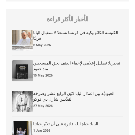
الأخبار الأكثر قراءة
الكنيسة الكاثوليكية في فرنسا تستعدّ لاستقبال البابا
قريبًا
8 May 2026
نيجيريا: تضليل إعلامي لإخفاء العنف بحق المسيحيين
منذ عقود
15 May 2026
العبوديَّة بين اعتذار البابا لاوُن الرابع عشر وصرخة
القدِّيس شارل دي فوكو
27 May 2026
البابا: حياة الله قادرة على أن تغيّر حياتنا
1 Jun 2026