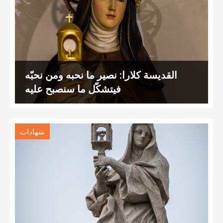
القديسة كلارا: نصير ما نحبه ومن نحبّه
فيتشكّل ما سنصبح عليه
شهادات