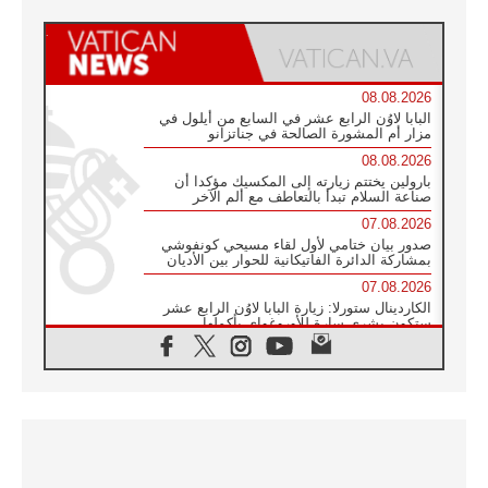
08.08.2026
البابا لاوُن الرابع عشر في السابع من أيلول في
مزار أم المشورة الصالحة في جناتزانو
08.08.2026
بارولين يختتم زيارته إلى المكسيك مؤكدا أن
صناعة السلام تبدأ بالتعاطف مع ألم الآخر
07.08.2026
صدور بيان ختامي لأول لقاء مسيحي كونفوشي
بمشاركة الدائرة الفاتيكانية للحوار بين الأديان
07.08.2026
الكاردينال ستورلا: زيارة البابا لاوُن الرابع عشر
ستكون بشرى سارة للأوروغواي بأكملها
07.08.2026
الفاتيكان يعلن برنامج الزيارة الرسولية للبابا لاوُن
الرابع عشر إلى فرنسا
07.08.2026
في الذكرى الـ ٨١ لحادثة هيروشيما الكنيسة في
اليابان تنظم ١٠ أيام للصلاة على نية السلام
07.08.2026