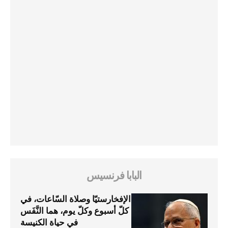
البابا فرنسيس
الإفخارستيّا وصلاة السّاعات، في
كلّ أسبوع وكلّ يوم، هما النَّفَس
في حياة الكنيسة