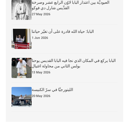
العبوديَّة بين اعتذار البابا لاوُن الرابع عشر وصرخة
القدِّيس شارل دي فوكو
27 May 2026
البابا: حياة الله قادرة على أن تغيّر حياتنا
1 Jun 2026
البابا يركع في المكان الذي نجا فيه البابا القديس يوحنا
بولس الثاني من محاولة اغتيال
13 May 2026
الليتورجيَّا في سرّ الكنيسة
20 May 2026