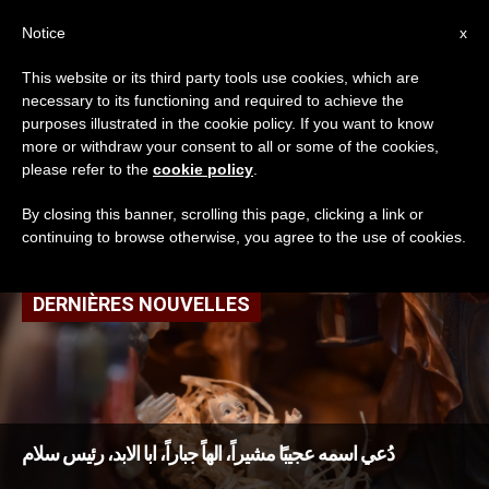
AR
Notice
x
This website or its third party tools use cookies, which are
necessary to its functioning and required to achieve the
TAG
purposes illustrated in the cookie policy. If you want to know
Posts Tagged ‘كلمة
more or withdraw your consent to all or some of the cookies,
please refer to the
cookie policy
.
متجسد’
By closing this banner, scrolling this page, clicking a link or
continuing to browse otherwise, you agree to the use of cookies.
DERNIÈRES NOUVELLES
دُعي اسمه عجيبًا مشيراً، الهاً جباراً، ابا الابد، رئيس سلام