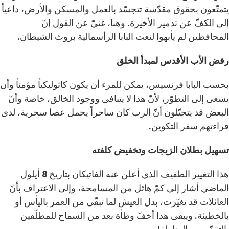
يتمتّعون بحقوق مقدّسة تتجسّد بالعمل والمسكن والأرض، داعياً
إلى الكفّ عن تدمير الأخيرة. وهنا، غنيّ عن القول إنّ
المحافظين لم يأبهوا لنعت البابا الرأسمالية بروث الشيطان.
رفض الأب الأقدس لمبدأ الخلق
بحسب البابا فرنسيس، يمكن للمرء أن يكون كاثوليكياً مؤمناً وأن
يسعى إلى التطوّر، لأنّ هذا لا يتنافى ووجود الخالق، خاصة وأنّ
البعض قد يتخيّلون أنّ الرب كان ساحراً يحمل عصا سحرية، لدى
قراءتهم سفر التكوين.
تسهيل بطلان الزيجات وتخفيض كلفته
هذا التغيير الطفيف الذي أعلن عنه الفاتيكان بتاريخ 8 أيلول
الماضي أشار إلى كمّ هائل من المسامحة، وإلى الاعتراف بأنّ
العائلات قد تغيّرت، بدل العيش لما تبقّى من العمر باليأس أو
بالخطيئة. ويبقى هذا أخفّ وطأة بعد من السماح للمطلّقين