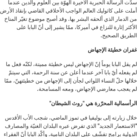
سدّت الرسالة الحبرية الأخيرة الهوّة بين العلوم والدين عندما
أملت على كاثوليك العالم الواجب الأخلاقي القاضي بإنقاذ الأرض
من الدمار الذي ألحقه البشر بها. وقد أصبح موضوع تغيّر المناخ
الأكثر إثارة للنزاع في أميركا، ممّا يشير إلى أنّ البابا على
الطريق الصحيح.
غفران خطيئة الإجهاض
لم يقل البابا يوماً إنّ الإجهاض ليس خطيئة مميتة، لكنّه فعل ما
لم يفعله أيّ بابا آخر عندما أعلن عن سنة الرحمة، التي سيتمّ
خلالها حلّ النساء اللواتي لجأن إلى الإجهاض من خطيئتهنّ، ممّا
لم يعجب معارضي الإجهاض، ومعه المسامحة.
الرأسمالية المحرّرة هي "روث الشيطان"
خلال زيارته إلى بوليفيا في تموز الماضي، شجب الأب الأقدس
"الاستعمار الجديد" الذي تفرض عبره البلدان الغنيّة والمصارف
الدولية برامج تقشّف على البلدان النامية. وأكّد البابا أنّ الفقراء