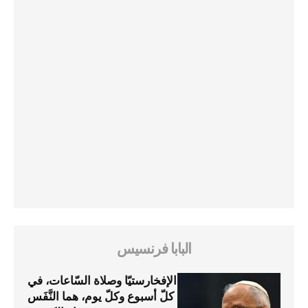
البابا فرنسيس
الإفخارستيّا وصلاة السّاعات، في
كلّ أسبوع وكلّ يوم، هما النَّفَس