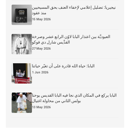
نيجيريا: تضليل إعلامي لإخفاء العنف بحق المسيحيين
منذ عقود
15 May 2026
العبوديَّة بين اعتذار البابا لاوُن الرابع عشر وصرخة
القدِّيس شارل دي فوكو
27 May 2026
البابا: حياة الله قادرة على أن تغيّر حياتنا
1 Jun 2026
البابا يركع في المكان الذي نجا فيه البابا القديس يوحنا
بولس الثاني من محاولة اغتيال
13 May 2026