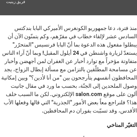
فريق زينيت
منذ فترة، دعا جمهوريو الكونغرس الأميركي البابا بندكتس
السادس عشر لإلقاء خطاب في مقرّهم، وكم يتمنّون الآن أن
يبطلوا مفعول هذه الدعوة بما أنّ البابا فرنسيس "المتحرّر"
يستعدّ لزيارة واشنطن في 24 أيلول المقبل! وبما أنّ آراء الناس
متفاوتة مؤخراً مع توارد أخبار عن الغفران لمن أجهضن وأخبار
عن مسامحة المطلّقين بالتزامن مع مسألة إبطال الزواج، يجد
المحافظون أنفسهم يتأرجحون بين "من أنا لأدين؟" وبين إمكانية
وصول الملحدين إلى الجنّة، بحسب ما ورد في مقال جانيت
ألون على موقع
salon.com
الإلكتروني. لكن ما السبب خلف
هذا؟ فلنراجع معاً بعض الأمور "الجذرية" التي قالها وفعلها الأب
الأقدس، وقد تسبّبت بفوران دم المحافظين.
التغيّر المناخي