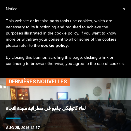
AR
Notice
x
This website or its third party tools use cookies, which are
necessary to its functioning and required to achieve the
TAG
purposes illustrated in the cookie policy. If you want to know
Posts Tagged ‘لقاء
more or withdraw your consent to all or some of the cookies,
please refer to the
cookie policy
.
كاثوليكي’
By closing this banner, scrolling this page, clicking a link or
continuing to browse otherwise, you agree to the use of cookies.
DERNIÈRES NOUVELLES
لقاء كاثوليكي جامع في مطرانية سيدة النجاة
AUG 25, 2016 12:57