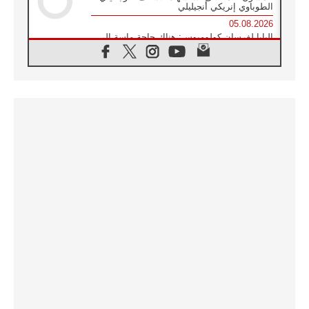
الطوباوي إنريكي أنجيليلي
05.08.2026
البابا لفرسان كولومبوس: هناك حاجة ماسة إلى
أنبياء تناغم يسعون إلى بناء الجسور
04.08.2026
وفاة الكاردينال جوليو دوارتي لانغا
04.08.2026
عميد دائرة الحوار بين الأديان يفتتح في سيول
أول لقاء مسيحي كونفوشي
04.08.2026
إطلاق النشيد الرسمي لليوم العالمي للشباب في
سيول
04.08.2026
رسالة البابا لاوُن الرابع عشر إلى المشاركين في
المؤتمر العالمي لمنظمة سيغنيس
04.08.2026
الكاردينال بارولين: إنَّ الحوار يُستبدل اليوم
بالقوة، ويجب حماية الحقوق المهددة
بالأيديولوجيات
04.08.2026
كنيسة المغرب تقدم المساعدة إلى العائدين من
سبتة وتدعو إلى معالجة جذور الهجرة