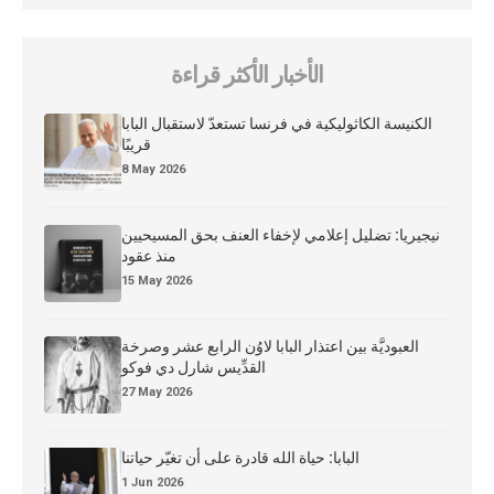
الأخبار الأكثر قراءة
الكنيسة الكاثوليكية في فرنسا تستعدّ لاستقبال البابا
قريبًا
8 May 2026
نيجيريا: تضليل إعلامي لإخفاء العنف بحق المسيحيين
منذ عقود
15 May 2026
العبوديَّة بين اعتذار البابا لاوُن الرابع عشر وصرخة
القدِّيس شارل دي فوكو
27 May 2026
البابا: حياة الله قادرة على أن تغيّر حياتنا
1 Jun 2026