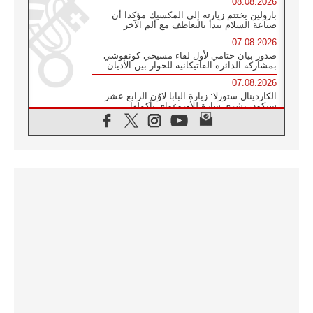
08.08.2026
بارولين يختتم زيارته إلى المكسيك مؤكدا أن
صناعة السلام تبدأ بالتعاطف مع ألم الآخر
07.08.2026
صدور بيان ختامي لأول لقاء مسيحي كونفوشي
بمشاركة الدائرة الفاتيكانية للحوار بين الأديان
07.08.2026
الكاردينال ستورلا: زيارة البابا لاوُن الرابع عشر
ستكون بشرى سارة للأوروغواي بأكملها
07.08.2026
الفاتيكان يعلن برنامج الزيارة الرسولية للبابا لاوُن
الرابع عشر إلى فرنسا
07.08.2026
في الذكرى الـ ٨١ لحادثة هيروشيما الكنيسة في
اليابان تنظم ١٠ أيام للصلاة على نية السلام
07.08.2026
الكنيسة في الأوروغواي: زيارة البابا ستعزز
الإيمان والرجاء
06.08.2026
الاجتماع الشهري للمطارنة الموارنة
06.08.2026
الكاردينال روسي: زيارة البابا لاوُن إلى الأرجنتين
هي تكريم للبابا فرنسيس