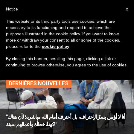
AR
Notice
x
This website or its third party tools use cookies, which are
necessary to its functioning and required to achieve the
TAG
purposes illustrated in the cookie policy. If you want to know
Posts Tagged ‘لماذا
more or withdraw your consent to all or some of the cookies,
please refer to the
cookie policy
.
نعترف’
By closing this banner, scrolling this page, clicking a link or
continuing to browse otherwise, you agree to the use of cookies.
DERNIÈRES NOUVELLES
"أنا لا أؤمن بسرّ الإعتراف، بل أعترف أمام الله مباشرة؛ لأن هناك
كهنةُ خطأة وأعمالهم سيئة!"