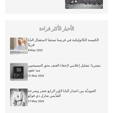
الأخبار الأكثر قراءة
الكنيسة الكاثوليكية في فرنسا تستعدّ لاستقبال البابا
قريبًا
8 May 2026
نيجيريا: تضليل إعلامي لإخفاء العنف بحق المسيحيين
منذ عقود
15 May 2026
العبوديَّة بين اعتذار البابا لاوُن الرابع عشر وصرخة
القدِّيس شارل دي فوكو
27 May 2026