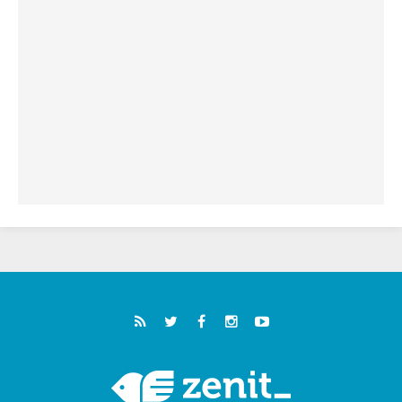
فيكم"