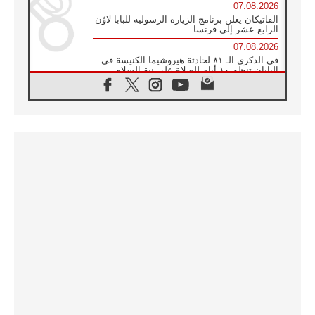
07.08.2026
الفاتيكان يعلن برنامج الزيارة الرسولية للبابا لاوُن
الرابع عشر إلى فرنسا
07.08.2026
في الذكرى الـ ٨١ لحادثة هيروشيما الكنيسة في
اليابان تنظم ١٠ أيام للصلاة على نية السلام
07.08.2026
الكنيسة في الأوروغواي: زيارة البابا ستعزز
الإيمان والرجاء
06.08.2026
الاجتماع الشهري للمطارنة الموارنة
06.08.2026
الكاردينال روسي: زيارة البابا لاوُن إلى الأرجنتين
هي تكريم للبابا فرنسيس
06.08.2026
زيارة البابا إلى البيرو ستكون زمن نعمة ومصالحة
ورجاء
06.08.2026
الكاردينال بارولين في المكسيك: علينا أن نكون
حاضرين إلى جانب المهمشين والمهاجرين
والأجانب
06.08.2026
البابا لاوُن الرابع عشر للشباب في أسيزي:
"أوروبا والعالم يبحثان اليوم عن قديسين جُدد