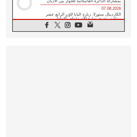
بمشاركة الدائرة الفاتيكانية للحوار بين الأديان
07.08.2026
الكاردينال ستورلا: زيارة البابا لاوُن الرابع عشر
ستكون بشرى سارة للأوروغواي بأكملها
07.08.2026
الفاتيكان يعلن برنامج الزيارة الرسولية للبابا لاوُن
الرابع عشر إلى فرنسا
07.08.2026
في الذكرى الـ ٨١ لحادثة هيروشيما الكنيسة في
اليابان تنظم ١٠ أيام للصلاة على نية السلام
07.08.2026
الكنيسة في الأوروغواي: زيارة البابا ستعزز
الإيمان والرجاء
06.08.2026
الاجتماع الشهري للمطارنة الموارنة
06.08.2026
الكاردينال روسي: زيارة البابا لاوُن إلى الأرجنتين
هي تكريم للبابا فرنسيس
06.08.2026
زيارة البابا إلى البيرو ستكون زمن نعمة ومصالحة
ورجاء