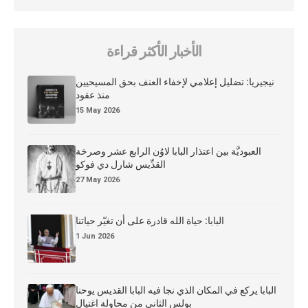
الأخبار الأكثر قراءة
نيجيريا: تضليل إعلامي لإخفاء العنف بحق المسيحيين
منذ عقود
15 May 2026
العبوديَّة بين اعتذار البابا لاوُن الرابع عشر وصرخة
القدِّيس شارل دي فوكو
27 May 2026
البابا: حياة الله قادرة على أن تغيّر حياتنا
1 Jun 2026
البابا يركع في المكان الذي نجا فيه البابا القديس يوحنا
بولس الثاني من محاولة اغتيال