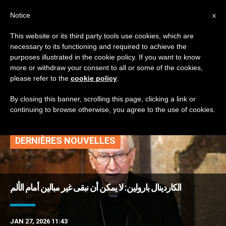
AR
Notice
x
This website or its third party tools use cookies, which are
necessary to its functioning and required to achieve the
TAG
purposes illustrated in the cookie policy. If you want to know
Posts Tagged
more or withdraw your consent to all or some of the cookies,
please refer to the
cookie policy
.
‘لوثريون’
By closing this banner, scrolling this page, clicking a link or
continuing to browse otherwise, you agree to the use of cookies.
DERNIÈRES NOUVELLES
الكاردينال بارولين: لا يمكن أن نبقى غير مبالين أمام الألم
JAN 27, 2026 11:43