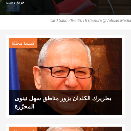
فريق زينيت
Card Sako 28-6-2018 Capture @Vatican Media
كنيسة محليّة
بطريرك الكلدان يزور مناطق سهل نينوى
المحرّرة