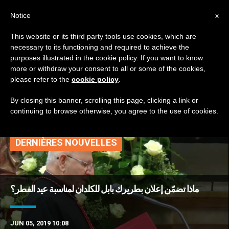
AR
Notice
x
This website or its third party tools use cookies, which are
necessary to its functioning and required to achieve the
TAG
purposes illustrated in the cookie policy. If you want to know
Posts Tagged ‘لويس
more or withdraw your consent to all or some of the cookies,
please refer to the
cookie policy
.
روفائيل الأول ساكو’
By closing this banner, scrolling this page, clicking a link or
continuing to browse otherwise, you agree to the use of cookies.
DERNIÈRES NOUVELLES
ماذا تضمّن إعلان بطريرك بابل للكلدان لمناسبة عيد الفطر؟
JUN 05, 2019 10:08