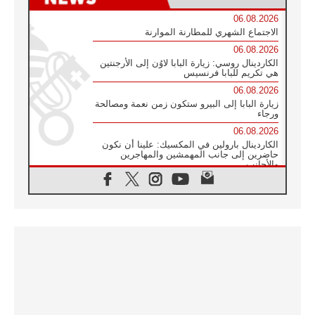
06.08.2026
الاجتماع الشهري للمطارنة الموارنة
06.08.2026
الكاردينال روسي: زيارة البابا لاوُن إلى الأرجنتين
هي تكريم للبابا فرنسيس
06.08.2026
زيارة البابا إلى البيرو ستكون زمن نعمة ومصالحة
ورجاء
06.08.2026
الكاردينال بارولين في المكسيك: علينا أن نكون
حاضرين إلى جانب المهمشين والمهاجرين
والأجانب
06.08.2026
البابا لاوُن الرابع عشر للشباب في أسيزي:
"أوروبا والعالم يبحثان اليوم عن قديسين جُدد
فيكم"
06.08.2026
البابا في أسيزي يتحدث إلى الشباب المشاركين
في لقاء الشباب الفرنسيسكاني
06.08.2026
البابا لاوُن الرابع عشر يبرق معزيا بوفاة
الكاردينال جوليو دوارتي لانغا
05.08.2026