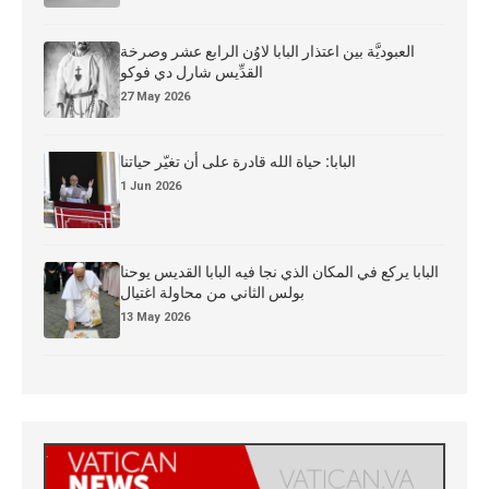
العبوديَّة بين اعتذار البابا لاوُن الرابع عشر وصرخة
القدِّيس شارل دي فوكو
27 May 2026
البابا: حياة الله قادرة على أن تغيّر حياتنا
1 Jun 2026
البابا يركع في المكان الذي نجا فيه البابا القديس يوحنا
بولس الثاني من محاولة اغتيال
13 May 2026