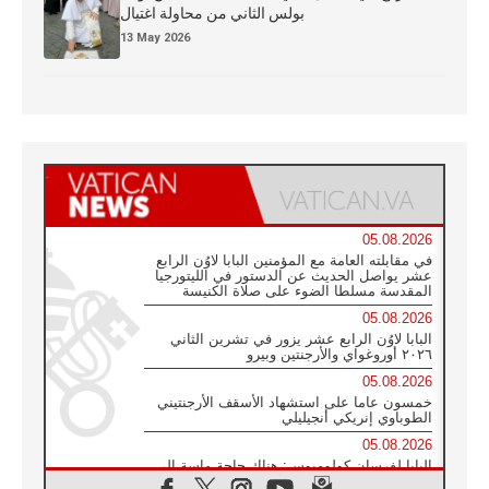
بولس الثاني من محاولة اغتيال
13 May 2026
05.08.2026
في مقابلته العامة مع المؤمنين البابا لاوُن الرابع
عشر يواصل الحديث عن الدستور في الليتورجيا
المقدسة مسلطا الضوء على صلاة الكنيسة
05.08.2026
البابا لاوُن الرابع عشر يزور في تشرين الثاني
٢٠٢٦ أوروغواي والأرجنتين وبيرو
05.08.2026
خمسون عاما على استشهاد الأسقف الأرجنتيني
الطوباوي إنريكي أنجيليلي
05.08.2026
البابا لفرسان كولومبوس: هناك حاجة ماسة إلى
أنبياء تناغم يسعون إلى بناء الجسور