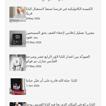
الكنيسة الكاثوليكية في فرنسا تستعدّ لاستقبال البابا
قريبًا
8 May 2026
نيجيريا: تضليل إعلامي لإخفاء العنف بحق المسيحيين
منذ عقود
15 May 2026
العبوديَّة بين اعتذار البابا لاوُن الرابع عشر وصرخة
القدِّيس شارل دي فوكو
27 May 2026
البابا: حياة الله قادرة على أن تغيّر حياتنا
1 Jun 2026
البابا يركع في المكان الذي نجا فيه البابا القديس يوحنا