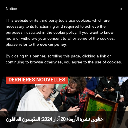
AR
Notice
x
This website or its third party tools use cookies, which are
necessary to its functioning and required to achieve the
TAG
purposes illustrated in the cookie policy. If you want to know
Posts Tagged ‘مؤتمر
more or withdraw your consent to all or some of the cookies,
please refer to the
cookie policy
.
أساقفة بلجيكا’
By closing this banner, scrolling this page, clicking a link or
continuing to browse otherwise, you agree to the use of cookies.
DERNIÈRES NOUVELLES
عناوين نشرة الأربعاء 20 آذار 2024: القدّيسون العاقلون