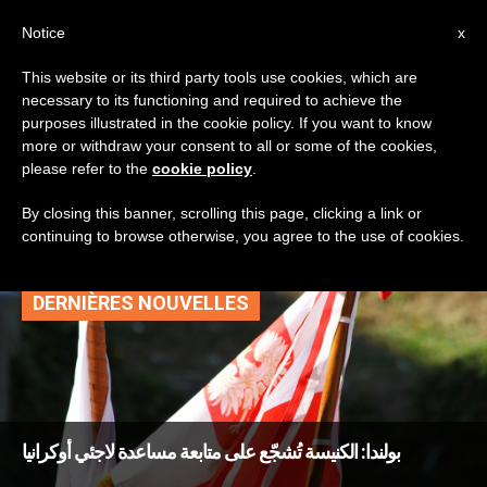
AR
Notice
x
This website or its third party tools use cookies, which are
necessary to its functioning and required to achieve the
TAG
purposes illustrated in the cookie policy. If you want to know
Posts Tagged ‘مؤتمر
more or withdraw your consent to all or some of the cookies,
please refer to the
cookie policy
.
أساقفة بولندا’
By closing this banner, scrolling this page, clicking a link or
continuing to browse otherwise, you agree to the use of cookies.
DERNIÈRES NOUVELLES
بولندا: الكنيسة تُشجّع على متابعة مساعدة لاجئي أوكرانيا