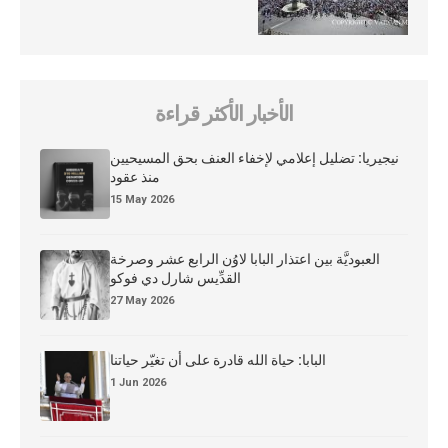
الأخبار الأكثر قراءة
نيجيريا: تضليل إعلامي لإخفاء العنف بحق المسيحيين
منذ عقود
15 May 2026
العبوديَّة بين اعتذار البابا لاوُن الرابع عشر وصرخة
القدِّيس شارل دي فوكو
27 May 2026
البابا: حياة الله قادرة على أن تغيّر حياتنا
1 Jun 2026