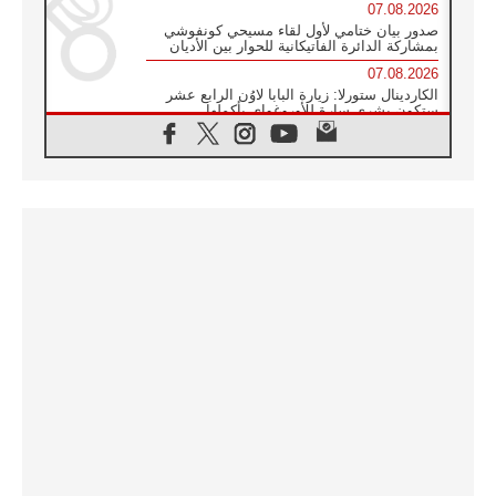
07.08.2026
صدور بيان ختامي لأول لقاء مسيحي كونفوشي
بمشاركة الدائرة الفاتيكانية للحوار بين الأديان
07.08.2026
الكاردينال ستورلا: زيارة البابا لاوُن الرابع عشر
ستكون بشرى سارة للأوروغواي بأكملها
07.08.2026
الفاتيكان يعلن برنامج الزيارة الرسولية للبابا لاوُن
الرابع عشر إلى فرنسا
07.08.2026
في الذكرى الـ ٨١ لحادثة هيروشيما الكنيسة في
اليابان تنظم ١٠ أيام للصلاة على نية السلام
07.08.2026
الكنيسة في الأوروغواي: زيارة البابا ستعزز
الإيمان والرجاء
06.08.2026
الاجتماع الشهري للمطارنة الموارنة
06.08.2026
الكاردينال روسي: زيارة البابا لاوُن إلى الأرجنتين
هي تكريم للبابا فرنسيس
06.08.2026
زيارة البابا إلى البيرو ستكون زمن نعمة ومصالحة
ورجاء