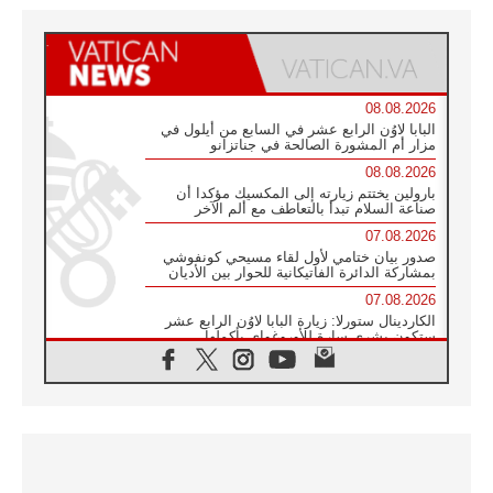
08.08.2026
البابا لاوُن الرابع عشر في السابع من أيلول في
مزار أم المشورة الصالحة في جناتزانو
08.08.2026
بارولين يختتم زيارته إلى المكسيك مؤكدا أن
صناعة السلام تبدأ بالتعاطف مع ألم الآخر
07.08.2026
صدور بيان ختامي لأول لقاء مسيحي كونفوشي
بمشاركة الدائرة الفاتيكانية للحوار بين الأديان
07.08.2026
الكاردينال ستورلا: زيارة البابا لاوُن الرابع عشر
ستكون بشرى سارة للأوروغواي بأكملها
07.08.2026
الفاتيكان يعلن برنامج الزيارة الرسولية للبابا لاوُن
الرابع عشر إلى فرنسا
07.08.2026
في الذكرى الـ ٨١ لحادثة هيروشيما الكنيسة في
اليابان تنظم ١٠ أيام للصلاة على نية السلام
07.08.2026