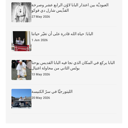
العبوديَّة بين اعتذار البابا لاوُن الرابع عشر وصرخة
القدِّيس شارل دي فوكو
27 May 2026
البابا: حياة الله قادرة على أن تغيّر حياتنا
1 Jun 2026
البابا يركع في المكان الذي نجا فيه البابا القديس يوحنا
بولس الثاني من محاولة اغتيال
13 May 2026
الليتورجيَّا في سرّ الكنيسة
20 May 2026