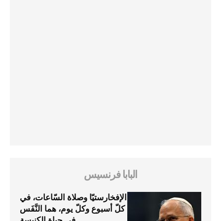
البابا فرنسيس
الإفخارستيّا وصلاة السّاعات، في
كلّ أسبوع وكلّ يوم، هما النَّفَس
في حياة الكنيسة