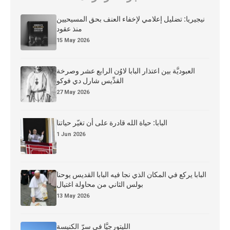
نيجيريا: تضليل إعلامي لإخفاء العنف بحق المسيحيين
منذ عقود
15 May 2026
العبوديَّة بين اعتذار البابا لاوُن الرابع عشر وصرخة
القدِّيس شارل دي فوكو
27 May 2026
البابا: حياة الله قادرة على أن تغيّر حياتنا
1 Jun 2026
البابا يركع في المكان الذي نجا فيه البابا القديس يوحنا
بولس الثاني من محاولة اغتيال
13 May 2026
الليتورجيَّا في سرّ الكنيسة