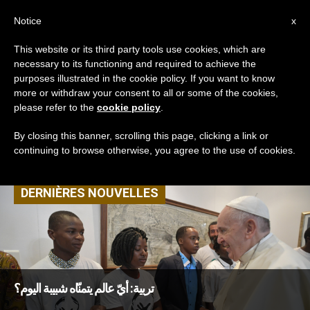
AR
Notice
x
This website or its third party tools use cookies, which are
necessary to its functioning and required to achieve the
TAG
purposes illustrated in the cookie policy. If you want to know
Posts Tagged
more or withdraw your consent to all or some of the cookies,
please refer to the
cookie policy
.
‘مؤسسة تربوية’
By closing this banner, scrolling this page, clicking a link or
continuing to browse otherwise, you agree to the use of cookies.
DERNIÈRES NOUVELLES
تربية: أيّ عالم يتمنّاه شبيبة اليوم؟