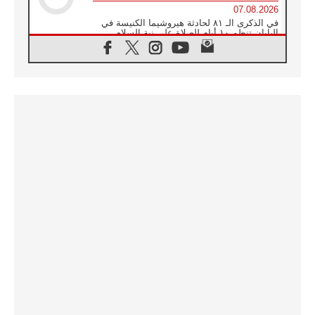
07.08.2026
في الذكرى الـ ٨١ لحادثة هيروشيما الكنيسة في
اليابان تنظم ١٠ أيام للصلاة على نية السلام
07.08.2026
الكنيسة في الأوروغواي: زيارة البابا ستعزز
الإيمان والرجاء
06.08.2026
الاجتماع الشهري للمطارنة الموارنة
06.08.2026
الكاردينال روسي: زيارة البابا لاوُن إلى الأرجنتين
هي تكريم للبابا فرنسيس
06.08.2026
زيارة البابا إلى البيرو ستكون زمن نعمة ومصالحة
ورجاء
06.08.2026
الكاردينال بارولين في المكسيك: علينا أن نكون
حاضرين إلى جانب المهمشين والمهاجرين
والأجانب
06.08.2026
البابا لاوُن الرابع عشر للشباب في أسيزي:
"أوروبا والعالم يبحثان اليوم عن قديسين جُدد
فيكم"