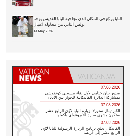
البابا يركع في المكان الذي نجا فيه البابا القديس يوحنا
بولس الثاني من محاولة اغتيال
13 May 2026
07.08.2026
صدور بيان ختامي لأول لقاء مسيحي كونفوشي
بمشاركة الدائرة الفاتيكانية للحوار بين الأديان
07.08.2026
الكاردينال ستورلا: زيارة البابا لاوُن الرابع عشر
ستكون بشرى سارة للأوروغواي بأكملها
07.08.2026
الفاتيكان يعلن برنامج الزيارة الرسولية للبابا لاوُن
الرابع عشر إلى فرنسا