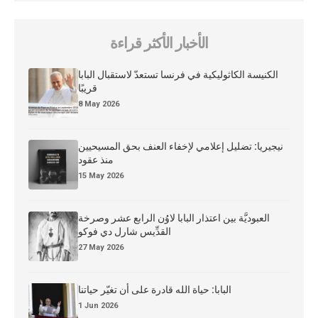
الأخبار الأكثر قراءة
الكنيسة الكاثوليكية في فرنسا تستعدّ لاستقبال البابا
قريبًا
8 May 2026
نيجيريا: تضليل إعلامي لإخفاء العنف بحق المسيحيين
منذ عقود
15 May 2026
العبوديَّة بين اعتذار البابا لاوُن الرابع عشر وصرخة
القدِّيس شارل دي فوكو
27 May 2026
البابا: حياة الله قادرة على أن تغيّر حياتنا
1 Jun 2026