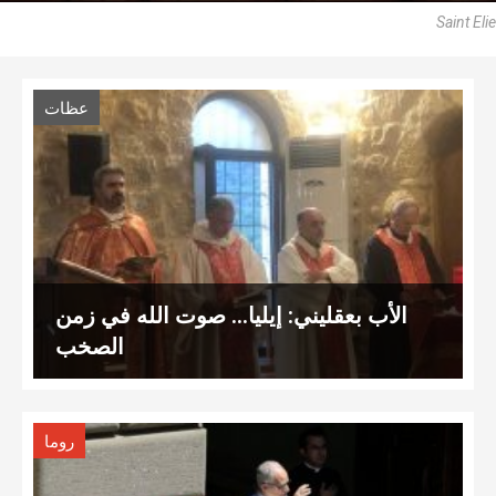
Saint Elie
عظات
الأب بعقليني: إيليا… صوت الله في زمن
الصخب
روما