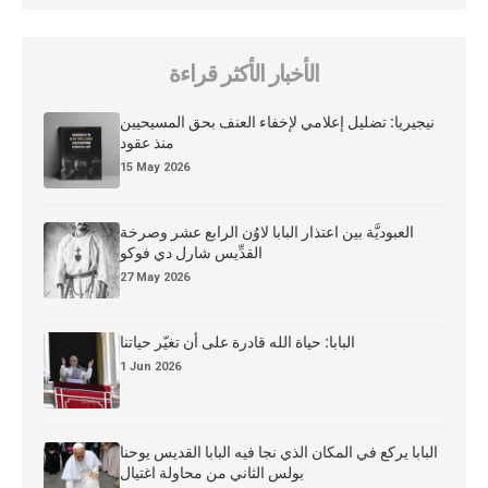
الأخبار الأكثر قراءة
نيجيريا: تضليل إعلامي لإخفاء العنف بحق المسيحيين
منذ عقود
15 May 2026
العبوديَّة بين اعتذار البابا لاوُن الرابع عشر وصرخة
القدِّيس شارل دي فوكو
27 May 2026
البابا: حياة الله قادرة على أن تغيّر حياتنا
1 Jun 2026
البابا يركع في المكان الذي نجا فيه البابا القديس يوحنا
بولس الثاني من محاولة اغتيال