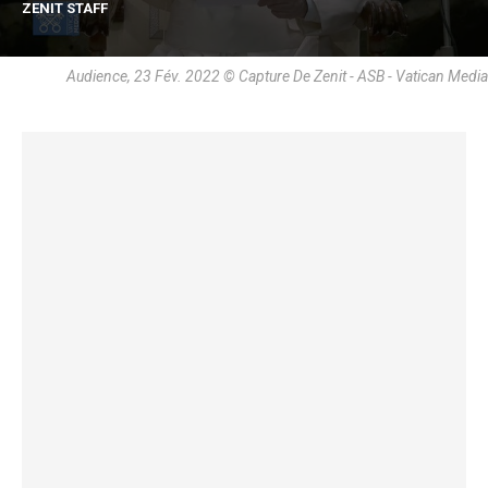
ZENIT STAFF
Audience, 23 Fév. 2022 © Capture De Zenit - ASB - Vatican Media