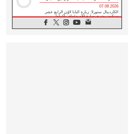
07.08.2026
الكاردينال ستورلا: زيارة البابا لاوُن الرابع عشر
ستكون بشرى سارة للأوروغواي بأكملها
07.08.2026
الفاتيكان يعلن برنامج الزيارة الرسولية للبابا لاوُن
الرابع عشر إلى فرنسا
07.08.2026
في الذكرى الـ ٨١ لحادثة هيروشيما الكنيسة في
اليابان تنظم ١٠ أيام للصلاة على نية السلام
07.08.2026
الكنيسة في الأوروغواي: زيارة البابا ستعزز
الإيمان والرجاء
06.08.2026
الاجتماع الشهري للمطارنة الموارنة
06.08.2026
الكاردينال روسي: زيارة البابا لاوُن إلى الأرجنتين
هي تكريم للبابا فرنسيس
06.08.2026
زيارة البابا إلى البيرو ستكون زمن نعمة ومصالحة
ورجاء