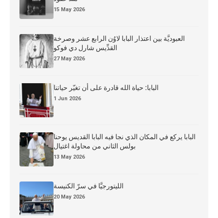
15 May 2026
العبوديَّة بين اعتذار البابا لاوُن الرابع عشر وصرخة
القدِّيس شارل دي فوكو
27 May 2026
البابا: حياة الله قادرة على أن تغيّر حياتنا
1 Jun 2026
البابا يركع في المكان الذي نجا فيه البابا القديس يوحنا
بولس الثاني من محاولة اغتيال
13 May 2026
الليتورجيَّا في سرّ الكنيسة
20 May 2026