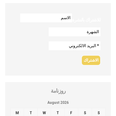
للاشتراك بالنشرة
روزنامة
August 2026
M
T
W
T
F
S
S