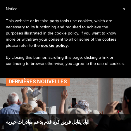
AR
Notice
x
This website or its third party tools use cookies, which are
necessary to its functioning and required to achieve the
TAG
purposes illustrated in the cookie policy. If you want to know
Posts Tagged ‘مبادرات
more or withdraw your consent to all or some of the cookies,
please refer to the
cookie policy
.
خيرية’
By closing this banner, scrolling this page, clicking a link or
continuing to browse otherwise, you agree to the use of cookies.
DERNIÈRES NOUVELLES
البابا يقابل فريق كرة قدم يدعم مبادرات خيرية