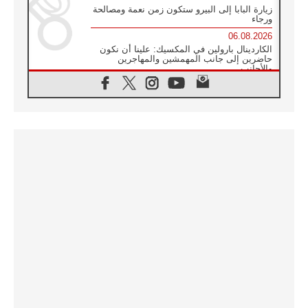
زيارة البابا إلى البيرو ستكون زمن نعمة ومصالحة
ورجاء
06.08.2026
الكاردينال بارولين في المكسيك: علينا أن نكون
حاضرين إلى جانب المهمشين والمهاجرين
والأجانب
06.08.2026
البابا لاوُن الرابع عشر للشباب في أسيزي:
"أوروبا والعالم يبحثان اليوم عن قديسين جُدد
فيكم"
06.08.2026
البابا في أسيزي يتحدث إلى الشباب المشاركين
في لقاء الشباب الفرنسيسكاني
06.08.2026
البابا لاوُن الرابع عشر يبرق معزيا بوفاة
الكاردينال جوليو دوارتي لانغا
05.08.2026
في مقابلته العامة مع المؤمنين البابا لاوُن الرابع
عشر يواصل الحديث عن الدستور في الليتورجيا
المقدسة مسلطا الضوء على صلاة الكنيسة
05.08.2026
البابا لاوُن الرابع عشر يزور في تشرين الثاني
٢٠٢٦ أوروغواي والأرجنتين وبيرو
05.08.2026