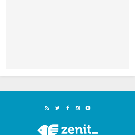
خمسون عاما على استشهاد الأسقف الأرجنتيني
الطوباوي إنريكي أنجيليلي