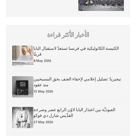
الأخبار الأكثر قراءة
الكنيسة الكاثوليكية في فرنسا تستعدّ لاستقبال البابا
قريبًا
8 May 2026
نيجيريا: تضليل إعلامي لإخفاء العنف بحق المسيحيين
منذ عقود
15 May 2026
العبوديَّة بين اعتذار البابا لاوُن الرابع عشر وصرخة
القدِّيس شارل دي فوكو
27 May 2026