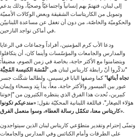
إلى لبنان، فتهتمّ بهم إنسانياً واجتماعيّاً وصحيّاً، وذلك بدعم
وتمويل من الكاريتاسات الشقيقة وبعض الوكالات الأمميّة
والحكوميّة والخاصّة، من دون أن تغفل عن مساعدة اللبنانييّن
في أماكن تواجد النازحين.
ودعا الأب كرم المؤمنين، أفراداً وجماعات في الرعايا
والمدارس والجامعات والمؤسّسات وأينما كان، أن يتكافلوا
ويتضامنوا مع الأكثر حاجة، بخاصة في زمن الصوم، مضيفاً:
"تذكّروا أنّ رابطة كاريتاس لبنان هي "
لَمْسَة الكنيسة المُحِبَّة
تجاه أبنائها
" كما وصفها البابا فرنسيس، ولطالما شكّلت جسر
عبور بين الميسور والأكثر حاجة. معاً، يداً بِيَد وبسخاء وإيمان
كبيرين، نُحدث هذا الفرق الذي ينتظره الكثيرون من "إخوتنا
هؤلاء الصِغار". فباللغة اللبنانية المحكيّة نقول: «
مندعيكم ت
كونوا
».
كاريتاس معنا، تنكمّل رسالة العطاء، وسوا منعمل الفرق
وتمنّى إحترام وتقدير متطوّعي كاريتاس لبنان الذين سيتواجدون
على الطرقات وأمام الكنائس وفي المدارس والجامعات