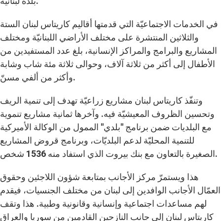
بلدة لبنانية.
في الخدمات الاجتماعيّة التي قدمتها أقاليم كاريتاس لبنان الستة
والثلاثين المنتشرة على مختلف الأراضي اللبنانيّة ومختلف
المشاريع والبرامج والمراكز الإنسانية، بلغ عدد المستفيدين من
الأطفال إلى أكثر من ثلاثة آلاف، وحوالى ثلاثة مئة شاب وشابة
وأكثر من ألفي مسنّ.
وتنفّذ كاريتاس لبنان مشاريع زراعيّة تهدف إلى تنمية الريف
وتحسين الظروف المعيشيّة فيه. وآخرها ثمانية مشاريع تنموية
مع البلديات ضمن برنامج "بلدي" الممول من الوكالة الأميركية
للتنمية المحليّة لدعم البلديّات، وبرنامج قروض المشاريع
شخص.
الصغيرة بالتعاون مع بنك بيروت الذي استفاد منه
1536
هذا ويستمرّ مركز الأجانب بمتابعة شؤون اللاجئين وحقوق
العمّال الأجانب الوافدين إلى لبنان من مختلف الجنسيات، فيقدم
لهم مساعدات اجتماعية وإنسانية وقانونية وطبية. هذا وتقف
كاريتاس لبنان إلى جانب النازحين القادمين من سوريا والعراق