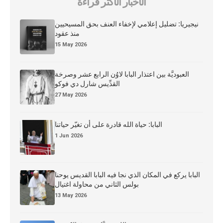
الأخبار الأكثر قراءة
نيجيريا: تضليل إعلامي لإخفاء العنف بحق المسيحيين
منذ عقود
15 May 2026
العبوديَّة بين اعتذار البابا لاوُن الرابع عشر وصرخة
القدِّيس شارل دي فوكو
27 May 2026
البابا: حياة الله قادرة على أن تغيّر حياتنا
1 Jun 2026
البابا يركع في المكان الذي نجا فيه البابا القديس يوحنا
بولس الثاني من محاولة اغتيال
13 May 2026