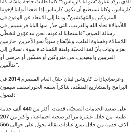
الذي يردّد عبارة "شو أنا كاريتاس؟" كلّما طلبتَ حاجة ماسّة. كلّنا
كاريتاس، وكلنا نستطيع أن نكون كاريتاس إذا فتحنا أبوابنا لإخوتنا
المتروكين والمُهمّشين". ودعا إلى الابتعاد عن الوقوع في
اللاّمبالاة تجاه الله والقريب، التي حذّر منها البابا فرنسيس في
رسالة الصوم. "فاستجابةً لدعوته، نحن مدعوّون لتخطّي
اللامبالاة وقساوة القلب، وللإَنْفتاح سويّاً نحو الآخرين، جازمين
بعزم وثبات بأنّ لغة المحبّة ولفتة المُساعدة سوف تصلان إلى
القريبين والبعيدين، من متروكين أو مسنّين أو مرضى أو
متألّمين".
وعرضإنجازات كاريتاس لبنان خلال العام المنصرم 2014 في
البرامج والمشاريع المنفّذة، شاكراً سلفه الخوراسقف سيمون
فضول:
على صعيد الخدمات الصحيّة، قدمت أكثر من 440 ألف خدمة
طبية، من خلال عشرة مراكز صحية اجتماعية، وأكثر من 207
آلاف خدمة من خلال تسع عيادات نقالة تجول على حوالى 566