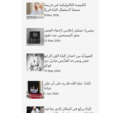
الكنيسة الكاثوليكية في فرنسا
تستعدّ لاستقبال البابا قريبًا
8 May 2026
نيجيريا: تضليل إعلامي لإخفاء العنف
بحق المسيحيين منذ عقود
15 May 2026
العبوديَّة بين اعتذار البابا لاوُن الرابع
عشر وصرخة القدِّيس شارل دي
فوكو
27 May 2026
البابا: حياة الله قادرة على أن تغيّر
حياتنا
1 Jun 2026
البابا يركع في المكان الذي نجا فيه