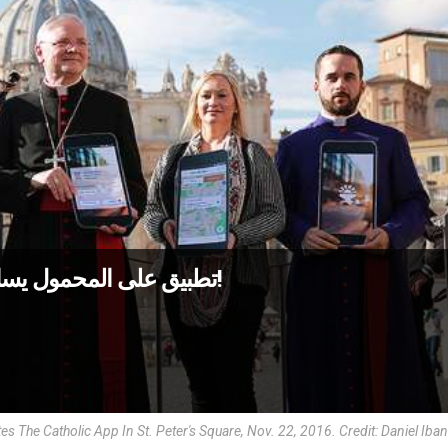
تطبيق على المحمول يساعد في معرفة أوقات الاعتراف والقداس!
 The Catholic App In St. Peter's Square, Nov. 22, 2016. Credit: Daniel Ib