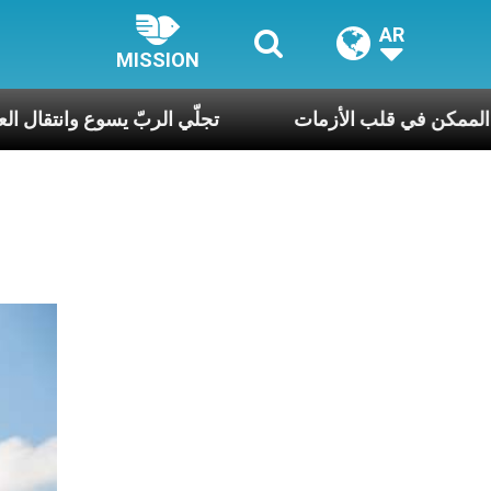
AR
MISSION
لحويك: قدّيس الممكن في قلب الأزمات
تجلّي الربّ ي