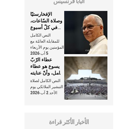
البابا فرنسيس
الإفخارستيّا
وصلاة السّاعات،
في كلّ أسبوع
وكلّ يوم، هما
النص الكامل
النَّفَس في حياة
للمقابلة العامّة مع
الكنيسة
المؤمنين يوم الأربعاء
5 آب 2026
عطاء الرّبّ
يسوع هو عطاء
شامل، وأنّ عنايته
بنا لا تغيب عنّا
النص الكامل لصلاة
أبدًا
التبشير الملائكي يوم
الأحد 2 آب 2026
الأخبار الأكثر قراءة