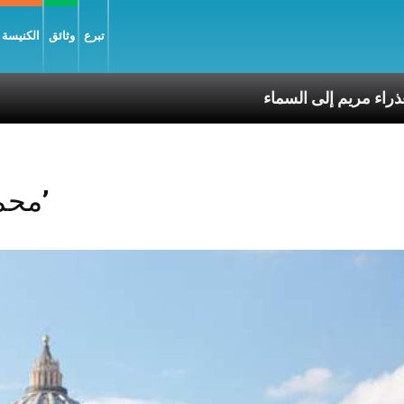
تبرع
وثائق
الكنيسة و
سوع وانتقال العذراء مريم إلى السماء
Posts Tagged ‘محمول’