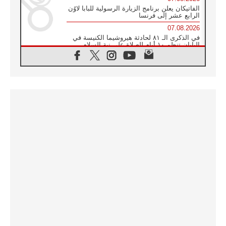
الفاتيكان يعلن برنامج الزيارة الرسولية للبابا لاوُن
الرابع عشر إلى فرنسا
07.08.2026
في الذكرى الـ ٨١ لحادثة هيروشيما الكنيسة في
اليابان تنظم ١٠ أيام للصلاة على نية السلام
07.08.2026
الكنيسة في الأوروغواي: زيارة البابا ستعزز
الإيمان والرجاء
06.08.2026
الاجتماع الشهري للمطارنة الموارنة
06.08.2026
الكاردينال روسي: زيارة البابا لاوُن إلى الأرجنتين
هي تكريم للبابا فرنسيس
06.08.2026
زيارة البابا إلى البيرو ستكون زمن نعمة ومصالحة
ورجاء
06.08.2026
الكاردينال بارولين في المكسيك: علينا أن نكون
حاضرين إلى جانب المهمشين والمهاجرين
والأجانب
06.08.2026
البابا لاوُن الرابع عشر للشباب في أسيزي:
"أوروبا والعالم يبحثان اليوم عن قديسين جُدد