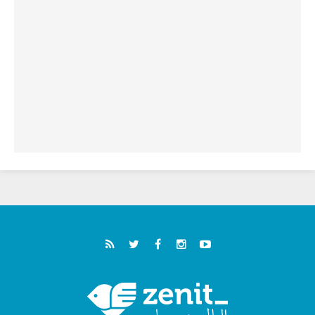
فيكم"