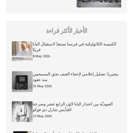
الأخبار الأكثر قراءة
الكنيسة الكاثوليكية في فرنسا تستعدّ لاستقبال البابا
قريبًا
8 May 2026
نيجيريا: تضليل إعلامي لإخفاء العنف بحق المسيحيين
منذ عقود
15 May 2026
العبوديَّة بين اعتذار البابا لاوُن الرابع عشر وصرخة
القدِّيس شارل دي فوكو
27 May 2026