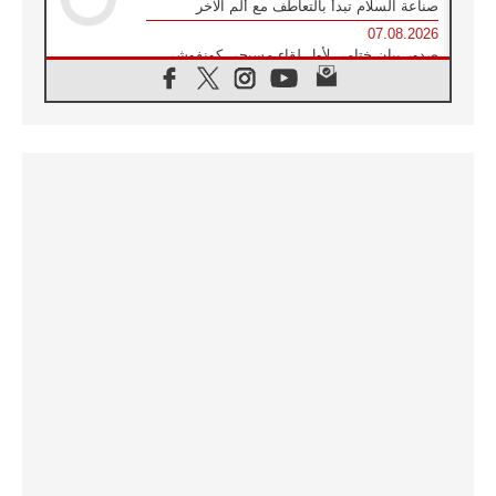
صناعة السلام تبدأ بالتعاطف مع ألم الآخر
07.08.2026
صدور بيان ختامي لأول لقاء مسيحي كونفوشي
بمشاركة الدائرة الفاتيكانية للحوار بين الأديان
07.08.2026
الكاردينال ستورلا: زيارة البابا لاوُن الرابع عشر
ستكون بشرى سارة للأوروغواي بأكملها
07.08.2026
الفاتيكان يعلن برنامج الزيارة الرسولية للبابا لاوُن
الرابع عشر إلى فرنسا
07.08.2026
في الذكرى الـ ٨١ لحادثة هيروشيما الكنيسة في
اليابان تنظم ١٠ أيام للصلاة على نية السلام
07.08.2026
الكنيسة في الأوروغواي: زيارة البابا ستعزز
الإيمان والرجاء
06.08.2026
الاجتماع الشهري للمطارنة الموارنة
06.08.2026
الكاردينال روسي: زيارة البابا لاوُن إلى الأرجنتين
هي تكريم للبابا فرنسيس