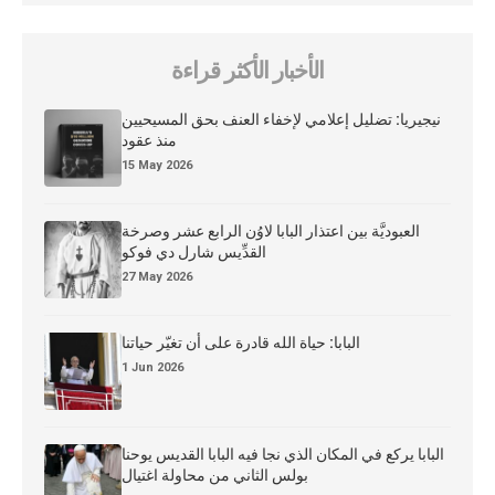
الأخبار الأكثر قراءة
نيجيريا: تضليل إعلامي لإخفاء العنف بحق المسيحيين
منذ عقود
15 May 2026
العبوديَّة بين اعتذار البابا لاوُن الرابع عشر وصرخة
القدِّيس شارل دي فوكو
27 May 2026
البابا: حياة الله قادرة على أن تغيّر حياتنا
1 Jun 2026
البابا يركع في المكان الذي نجا فيه البابا القديس يوحنا
بولس الثاني من محاولة اغتيال