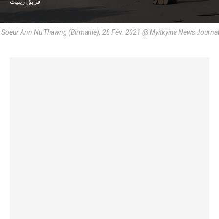
فريق زينيت
Soeur Ann Nu Thawng (Birmanie), 28 Fév. 2021 @ Myitkyina News Journal