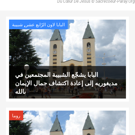
Du Cœur De Jésus © Sacrecoeur-Paray.org
,
البابا لاون الرّابع عشر
شبيبة
البابا يشجّع الشبيبة المجتمعين في
مديغوريه إلى إعادة اكتشاف جمال الإيمان
بالله
روما