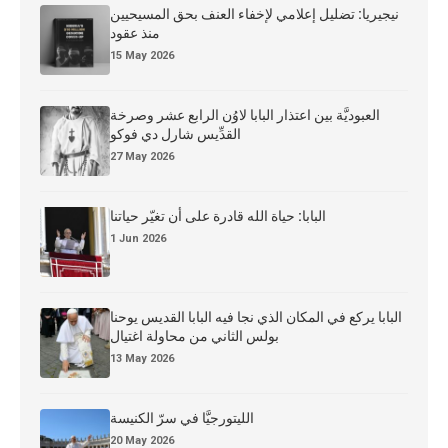
نيجيريا: تضليل إعلامي لإخفاء العنف بحق المسيحيين
منذ عقود
15 May 2026
العبوديَّة بين اعتذار البابا لاوُن الرابع عشر وصرخة
القدِّيس شارل دي فوكو
27 May 2026
البابا: حياة الله قادرة على أن تغيّر حياتنا
1 Jun 2026
البابا يركع في المكان الذي نجا فيه البابا القديس يوحنا
بولس الثاني من محاولة اغتيال
13 May 2026
الليتورجيَّا في سرّ الكنيسة
20 May 2026