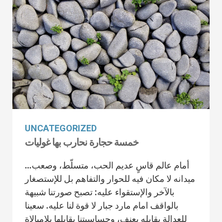
UNCATEGORIZED
خمسة حجارة نحارب بها غوليات
أمام عالم قاسٍ عديم الحب، متسلّط، وصعب…
ميدانه لا مكان فيه للحوار والتفاهم بل للإستصغار
بالآخر والإستقواء عليه: تصبح صورتنا شبيهة
بالواقف امام مارد جبار لا قوة لنا عليه. سعينا
للعدالة يقابله بعنف، وحساسيتنا يقابلها بلامبالاة