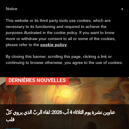
AR
Notice
x
This website or its third party tools use cookies, which are
necessary to its functioning and required to achieve the
TAG
purposes illustrated in the cookie policy. If you want to know
Posts Tagged
more or withdraw your consent to all or some of the cookies,
please refer to the
cookie policy
.
‘مديغوريه’
By closing this banner, scrolling this page, clicking a link or
continuing to browse otherwise, you agree to the use of cookies.
DERNIÈRES NOUVELLES
عناوين نشرة يوم الثلاثاء 4 آب 2026: لقاء الربّ الذي يروي كلّ
قلب