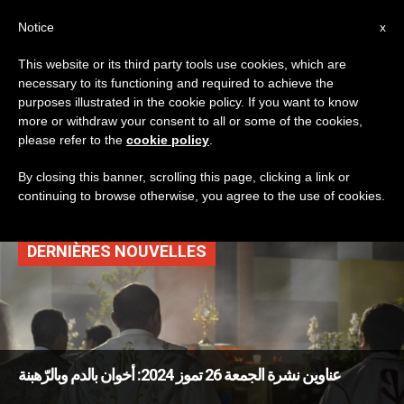
AR
Notice
x
This website or its third party tools use cookies, which are
necessary to its functioning and required to achieve the
TAG
purposes illustrated in the cookie policy. If you want to know
Posts Tagged ‘مرافقة
more or withdraw your consent to all or some of the cookies,
please refer to the
cookie policy
.
روحية’
By closing this banner, scrolling this page, clicking a link or
continuing to browse otherwise, you agree to the use of cookies.
DERNIÈRES NOUVELLES
عناوين نشرة الجمعة 26 تموز 2024: أخوان بالدم وبالرّهبنة