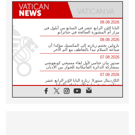
08.08.2026
البابا لاوُن الرابع عشر في السابع من أيلول في
مزار أم المشورة الصالحة في جناتزانو
08.08.2026
بارولين يختتم زيارته إلى المكسيك مؤكدا أن
صناعة السلام تبدأ بالتعاطف مع ألم الآخر
07.08.2026
صدور بيان ختامي لأول لقاء مسيحي كونفوشي
بمشاركة الدائرة الفاتيكانية للحوار بين الأديان
07.08.2026
الكاردينال ستورلا: زيارة البابا لاوُن الرابع عشر
ستكون بشرى سارة للأوروغواي بأكملها
07.08.2026
الفاتيكان يعلن برنامج الزيارة الرسولية للبابا لاوُن
الرابع عشر إلى فرنسا
07.08.2026
في الذكرى الـ ٨١ لحادثة هيروشيما الكنيسة في
اليابان تنظم ١٠ أيام للصلاة على نية السلام
07.08.2026
الكنيسة في الأوروغواي: زيارة البابا ستعزز