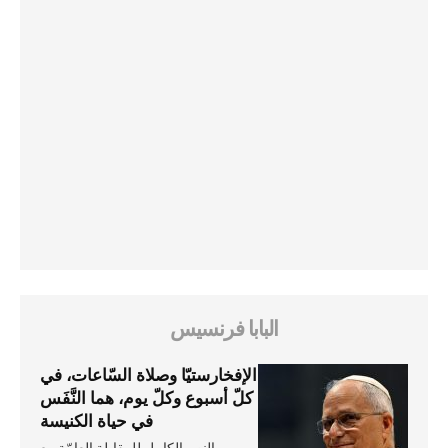
البابا فرنسيس
الإفخارستيّا وصلاة السّاعات، في
كلّ أسبوع وكلّ يوم، هما النَّفَس
في حياة الكنيسة
النص الكامل للمقابلة العامّة مع