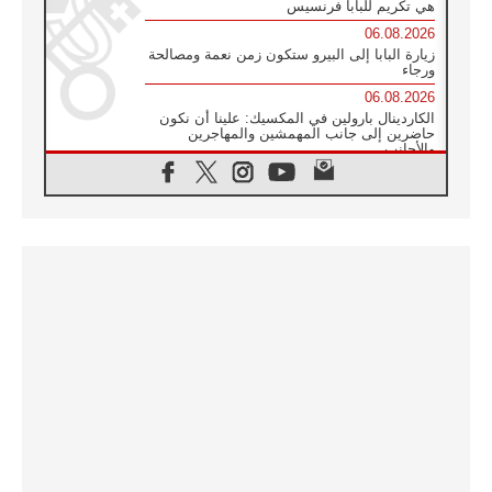
هي تكريم للبابا فرنسيس
06.08.2026
زيارة البابا إلى البيرو ستكون زمن نعمة ومصالحة
ورجاء
06.08.2026
الكاردينال بارولين في المكسيك: علينا أن نكون
حاضرين إلى جانب المهمشين والمهاجرين
والأجانب
06.08.2026
البابا لاوُن الرابع عشر للشباب في أسيزي:
"أوروبا والعالم يبحثان اليوم عن قديسين جُدد
فيكم"
06.08.2026
البابا في أسيزي يتحدث إلى الشباب المشاركين
في لقاء الشباب الفرنسيسكاني
06.08.2026
البابا لاوُن الرابع عشر يبرق معزيا بوفاة
الكاردينال جوليو دوارتي لانغا
05.08.2026
في مقابلته العامة مع المؤمنين البابا لاوُن الرابع
عشر يواصل الحديث عن الدستور في الليتورجيا
المقدسة مسلطا الضوء على صلاة الكنيسة
05.08.2026
البابا لاوُن الرابع عشر يزور في تشرين الثاني