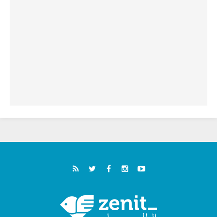
خمسون عاما على استشهاد الأسقف الأرجنتيني
الطوباوي إنريكي أنجيليلي