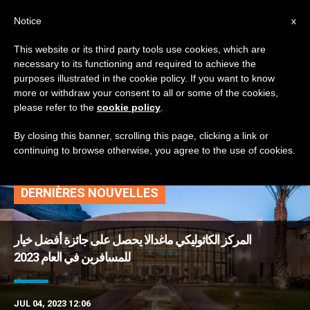
AR
Notice
x
This website or its third party tools use cookies, which are
necessary to its functioning and required to achieve the
TAG
purposes illustrated in the cookie policy. If you want to know
Posts Tagged ‘مركز
more or withdraw your consent to all or some of the cookies,
please refer to the
cookie policy
.
كاثوليكي’
By closing this banner, scrolling this page, clicking a link or
continuing to browse otherwise, you agree to the use of cookies.
DERNIÈRES NOUVELLES
المركز الكاثوليكي ماغدالا يحصل على جائزة أفضل خيار
للمسافرين في العام 2023
JUL 04, 2023 12:06