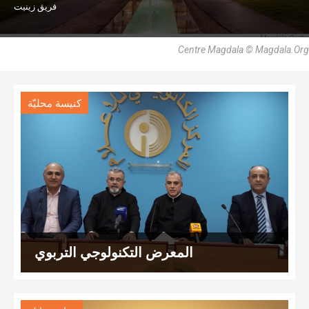
فريق زينيت
Centre Magdala © Magdala.Org
كنيسة محليّة
المعرض التكنولوجي التربوي