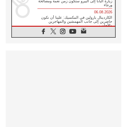
زيارة البابا إلى البيرو ستكون زمن نعمة ومصالحة
ورجاء
06.08.2026
الكاردينال بارولين في المكسيك: علينا أن نكون
حاضرين إلى جانب المهمشين والمهاجرين
والأجانب
06.08.2026
البابا لاوُن الرابع عشر للشباب في أسيزي:
"أوروبا والعالم يبحثان اليوم عن قديسين جُدد
فيكم"
06.08.2026
البابا في أسيزي يتحدث إلى الشباب المشاركين
في لقاء الشباب الفرنسيسكاني
06.08.2026
البابا لاوُن الرابع عشر يبرق معزيا بوفاة
الكاردينال جوليو دوارتي لانغا
05.08.2026
في مقابلته العامة مع المؤمنين البابا لاوُن الرابع
عشر يواصل الحديث عن الدستور في الليتورجيا
المقدسة مسلطا الضوء على صلاة الكنيسة
05.08.2026
البابا لاوُن الرابع عشر يزور في تشرين الثاني
٢٠٢٦ أوروغواي والأرجنتين وبيرو
05.08.2026