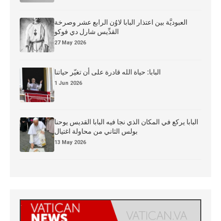
العبوديَّة بين اعتذار البابا لاوُن الرابع عشر وصرخة
القدِّيس شارل دي فوكو
27 May 2026
البابا: حياة الله قادرة على أن تغيّر حياتنا
1 Jun 2026
البابا يركع في المكان الذي نجا فيه البابا القديس يوحنا
بولس الثاني من محاولة اغتيال
13 May 2026