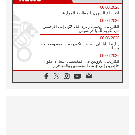
06.08.2026
الاجتماع الشهري للمطارنة الموارنة
06.08.2026
الكاردينال روسي: زيارة البابا لاوُن إلى الأرجنتين
هي تكريم للبابا فرنسيس
06.08.2026
زيارة البابا إلى البيرو ستكون زمن نعمة ومصالحة
ورجاء
06.08.2026
الكاردينال بارولين في المكسيك: علينا أن نكون
حاضرين إلى جانب المهمشين والمهاجرين
والأجانب
06.08.2026
البابا لاوُن الرابع عشر للشباب في أسيزي:
"أوروبا والعالم يبحثان اليوم عن قديسين جُدد
فيكم"
06.08.2026
البابا في أسيزي يتحدث إلى الشباب المشاركين
في لقاء الشباب الفرنسيسكاني
06.08.2026
البابا لاوُن الرابع عشر يبرق معزيا بوفاة
الكاردينال جوليو دوارتي لانغا
05.08.2026