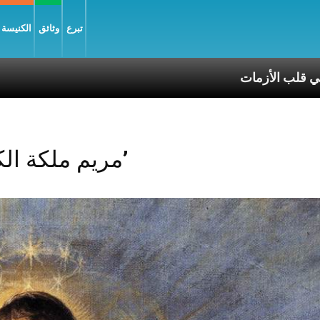
تبرع
وثائق
الكنيسة و
يك: قدّيس الممكن في قلب الأزمات
Posts Tagged ‘مريم ملكة الكون’