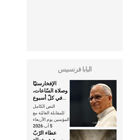
البابا فرنسيس
الإفخارستيّا
وصلاة السّاعات،
في كلّ أسبوع
وكلّ يوم، هما
النص الكامل
النَّفَس في حياة
للمقابلة العامّة مع
الكنيسة
المؤمنين يوم الأربعاء
5 آب 2026
عطاء الرّبّ
يسوع هو عطاء