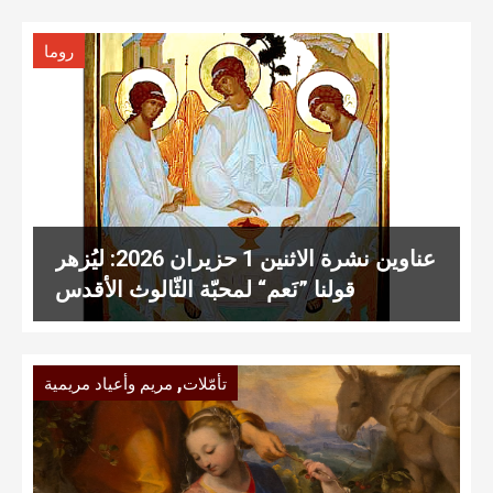
روما
عناوين نشرة الاثنين 1 حزيران 2026: ليُزهر
قولنا ”نَعم“ لمحبّة الثّالوث الأقدس
,
تأمّلات
مريم وأعياد مريمية