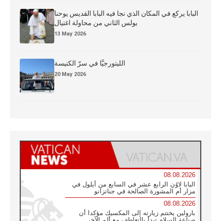
البابا يركع في المكان الذي نجا فيه البابا القديس يوحنا
بولس الثاني من محاولة اغتيال
13 May 2026
الليتورجيَّا في سرّ الكنيسة
20 May 2026
08.08.2026
البابا لاوُن الرابع عشر في السابع من أيلول في
مزار أم المشورة الصالحة في جناتزانو
08.08.2026
بارولين يختتم زيارته إلى المكسيك مؤكدا أن
صناعة السلام تبدأ بالتعاطف مع ألم الآخر