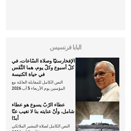
البابا فرنسيس
الإفخارستيّا وصلاة السّاعات، في
كلّ أسبوع وكلّ يوم، هما النَّفَس
في حياة الكنيسة
النص الكامل للمقابلة العامّة مع
المؤمنين يوم الأربعاء 5 آب 2026
عطاء الرّبّ يسوع هو عطاء
شامل، وأنّ عنايته بنا لا تغيب عنّا
أبدًا
النص الكامل لصلاة التبشير الملائكي