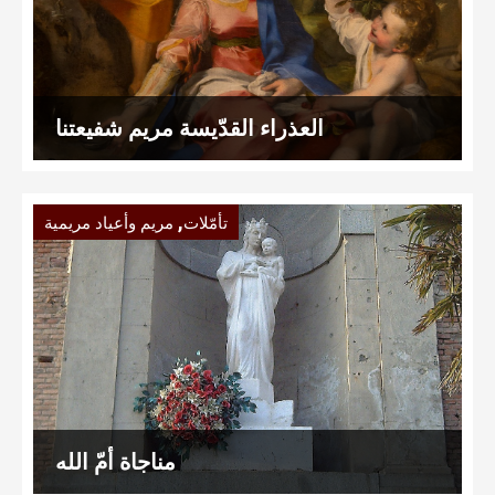
العذراء القدّيسة مريم شفيعتنا
,
تأمّلات
مريم وأعياد مريمية
مناجاة أُمّ الله