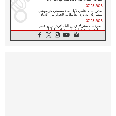
07.08.2026
صدور بيان ختامي لأول لقاء مسيحي كونفوشي
بمشاركة الدائرة الفاتيكانية للحوار بين الأديان
07.08.2026
الكاردينال ستورلا: زيارة البابا لاوُن الرابع عشر
ستكون بشرى سارة للأوروغواي بأكملها
07.08.2026
الفاتيكان يعلن برنامج الزيارة الرسولية للبابا لاوُن
الرابع عشر إلى فرنسا
07.08.2026
في الذكرى الـ ٨١ لحادثة هيروشيما الكنيسة في
اليابان تنظم ١٠ أيام للصلاة على نية السلام
07.08.2026
الكنيسة في الأوروغواي: زيارة البابا ستعزز
الإيمان والرجاء
06.08.2026
الاجتماع الشهري للمطارنة الموارنة
06.08.2026
الكاردينال روسي: زيارة البابا لاوُن إلى الأرجنتين
هي تكريم للبابا فرنسيس
06.08.2026
زيارة البابا إلى البيرو ستكون زمن نعمة ومصالحة
ورجاء