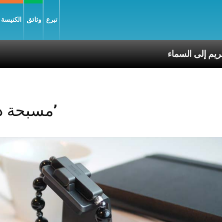
تبرع
وثائق
الكنيسة و
قال العذراء مريم إلى السماء
Posts Tagged ‘مسبحة ذكيّة’