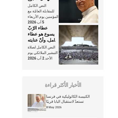
وكلّ يوم، هما
النص الكامل
النَّفَس في حياة
للمقابلة العامّة مع
الكنيسة
المؤمنين يوم الأربعاء
5 آب 2026
عطاء الرّبّ
يسوع هو عطاء
شامل، وأنّ عنايته
بنا لا تغيب عنّا
النص الكامل لصلاة
أبدًا
التبشير الملائكي يوم
الأحد 2 آب 2026
الأخبار الأكثر قراءة
الكنيسة الكاثوليكية في فرنسا
تستعدّ لاستقبال البابا قريبًا
8 May 2026