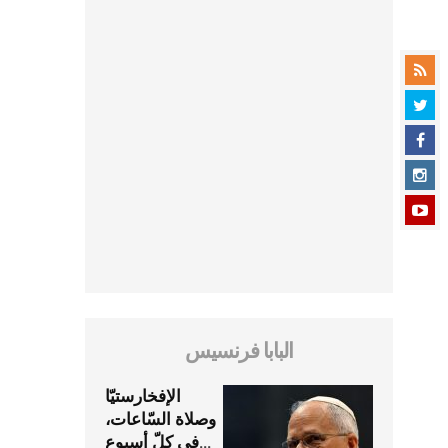
البابا فرنسيس
الإفخارستيّا
وصلاة السّاعات،
في كلّ أسبوع