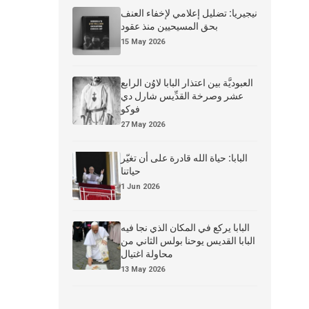
نيجيريا: تضليل إعلامي لإخفاء العنف
بحق المسيحيين منذ عقود
15 May 2026
العبوديَّة بين اعتذار البابا لاوُن الرابع
عشر وصرخة القدِّيس شارل دي
فوكو
27 May 2026
البابا: حياة الله قادرة على أن تغيّر
حياتنا
1 Jun 2026
البابا يركع في المكان الذي نجا فيه
البابا القديس يوحنا بولس الثاني من
محاولة اغتيال
13 May 2026