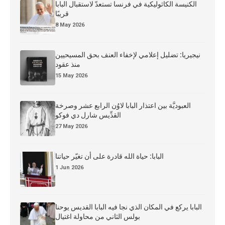
الكنيسة الكاثوليكية في فرنسا تستعدّ لاستقبال البابا
قريبًا
8 May 2026
نيجيريا: تضليل إعلامي لإخفاء العنف بحق المسيحيين
منذ عقود
15 May 2026
العبوديَّة بين اعتذار البابا لاوُن الرابع عشر وصرخة
القدِّيس شارل دي فوكو
27 May 2026
البابا: حياة الله قادرة على أن تغيّر حياتنا
1 Jun 2026
البابا يركع في المكان الذي نجا فيه البابا القديس يوحنا
بولس الثاني من محاولة اغتيال