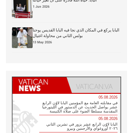
البابا: حياة الله قادرة على أن تغيّر حياتنا
1 Jun 2026
البابا يركع في المكان الذي نجا فيه البابا القديس يوحنا
بولس الثاني من محاولة اغتيال
13 May 2026
05.08.2026
في مقابلته العامة مع المؤمنين البابا لاوُن الرابع
عشر يواصل الحديث عن الدستور في الليتورجيا
المقدسة مسلطا الضوء على صلاة الكنيسة
05.08.2026
البابا لاوُن الرابع عشر يزور في تشرين الثاني
٢٠٢٦ أوروغواي والأرجنتين وبيرو