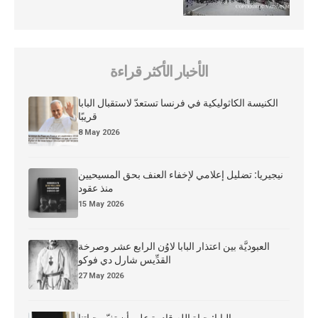
الأخبار الأكثر قراءة
الكنيسة الكاثوليكية في فرنسا تستعدّ لاستقبال البابا
قريبًا
8 May 2026
نيجيريا: تضليل إعلامي لإخفاء العنف بحق المسيحيين
منذ عقود
15 May 2026
العبوديَّة بين اعتذار البابا لاوُن الرابع عشر وصرخة
القدِّيس شارل دي فوكو
27 May 2026