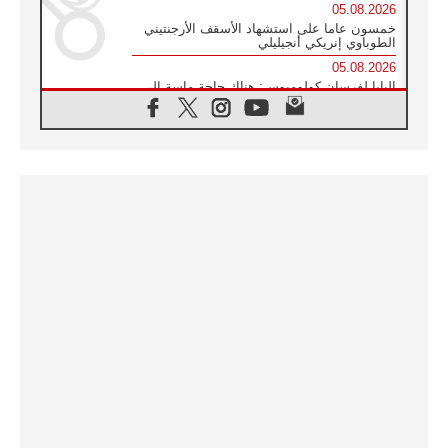
05.08.2026
خمسون عاما على استشهاد الأسقف الأرجنتيني
الطوباوي إنريكي أنجيليلي
05.08.2026
البابا لفرسان كولومبوس: هناك حاجة ماسة إلى
أنبياء تناغم يسعون إلى بناء الجسور
04.08.2026
وفاة الكاردينال جوليو دوارتي لانغا
04.08.2026
عميد دائرة الحوار بين الأديان يفتتح في سيول
أول لقاء مسيحي كونفوشي
04.08.2026
إطلاق النشيد الرسمي لليوم العالمي للشباب في
سيول
04.08.2026
رسالة البابا لاوُن الرابع عشر إلى المشاركين في
المؤتمر العالمي لمنظمة سيغنيس
04.08.2026
الكاردينال بارولين: إنَّ الحوار يُستبدل اليوم
بالقوة، ويجب حماية الحقوق المهددة
بالأيديولوجيات
04.08.2026
كنيسة المغرب تقدم المساعدة إلى العائدين من