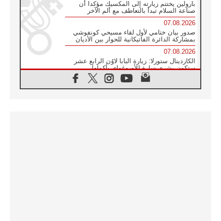
بارولين يختتم زيارته إلى المكسيك مؤكدا أن
صناعة السلام تبدأ بالتعاطف مع ألم الآخر
07.08.2026
صدور بيان ختامي لأول لقاء مسيحي كونفوشي
بمشاركة الدائرة الفاتيكانية للحوار بين الأديان
07.08.2026
الكاردينال ستورلا: زيارة البابا لاوُن الرابع عشر
ستكون بشرى سارة للأوروغواي بأكملها
07.08.2026
الفاتيكان يعلن برنامج الزيارة الرسولية للبابا لاوُن
الرابع عشر إلى فرنسا
07.08.2026
في الذكرى الـ ٨١ لحادثة هيروشيما الكنيسة في
اليابان تنظم ١٠ أيام للصلاة على نية السلام
07.08.2026
الكنيسة في الأوروغواي: زيارة البابا ستعزز
الإيمان والرجاء
06.08.2026
الاجتماع الشهري للمطارنة الموارنة
06.08.2026
الكاردينال روسي: زيارة البابا لاوُن إلى الأرجنتين
هي تكريم للبابا فرنسيس
06.08.2026