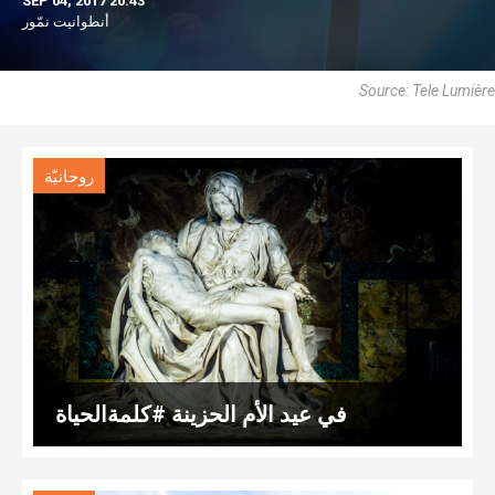
SEP 04, 2017 20:43
أنطوانيت نمّور
Source: Tele Lumière
روحانيّة
في عيد الأم الحزينة #كلمةالحياة