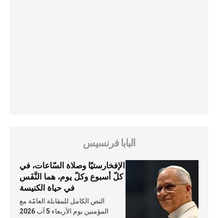
البابا فرنسيس
الإفخارستيّا وصلاة السّاعات، في
كلّ أسبوع وكلّ يوم، هما النَّفَس
في حياة الكنيسة
النص الكامل للمقابلة العامّة مع
المؤمنين يوم الأربعاء 5 آب 2026