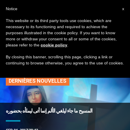
AR
Notice
x
This website or its third party tools use cookies, which are
necessary to its functioning and required to achieve the
TAG
purposes illustrated in the cookie policy. If you want to know
Posts Tagged ‘معنى
more or withdraw your consent to all or some of the cookies,
please refer to the
cookie policy
.
الألم’
By closing this banner, scrolling this page, clicking a link or
continuing to browse otherwise, you agree to the use of cookies.
DERNIÈRES NOUVELLES
المسيح ما جاء ليلغي الألم إنما أتى ليملأه بحضوره