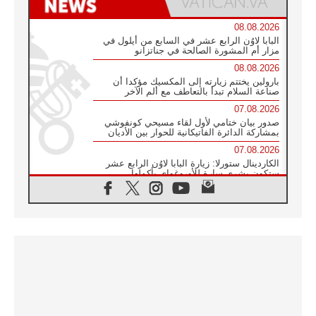
08.08.2026
البابا لاوُن الرابع عشر في السابع من أيلول في
مزار أم المشورة الصالحة في جناتزانو
08.08.2026
بارولين يختتم زيارته إلى المكسيك مؤكدا أن
صناعة السلام تبدأ بالتعاطف مع ألم الآخر
07.08.2026
صدور بيان ختامي لأول لقاء مسيحي كونفوشي
بمشاركة الدائرة الفاتيكانية للحوار بين الأديان
07.08.2026
الكاردينال ستورلا: زيارة البابا لاوُن الرابع عشر
ستكون بشرى سارة للأوروغواي بأكملها
07.08.2026
الفاتيكان يعلن برنامج الزيارة الرسولية للبابا لاوُن
الرابع عشر إلى فرنسا
07.08.2026
في الذكرى الـ ٨١ لحادثة هيروشيما الكنيسة في
اليابان تنظم ١٠ أيام للصلاة على نية السلام
07.08.2026
الكنيسة في الأوروغواي: زيارة البابا ستعزز
الإيمان والرجاء
06.08.2026