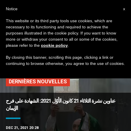
AR
Notice
x
This website or its third party tools use cookies, which are
necessary to its functioning and required to achieve the
TAG
purposes illustrated in the cookie policy. If you want to know
Posts Tagged
more or withdraw your consent to all or some of the cookies,
please refer to the
cookie policy
.
‘معوّقون’
By closing this banner, scrolling this page, clicking a link or
continuing to browse otherwise, you agree to the use of cookies.
DERNIÈRES NOUVELLES
عناوين نشرة الثلاثاء 21 كانون الأوّل 2021: الشهادة على فرح
الإيمان
DEC 21, 2021 20:28