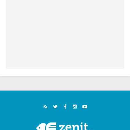
"أوروبا والعالم يبحثان اليوم عن قديسين جُدد
فيكم"