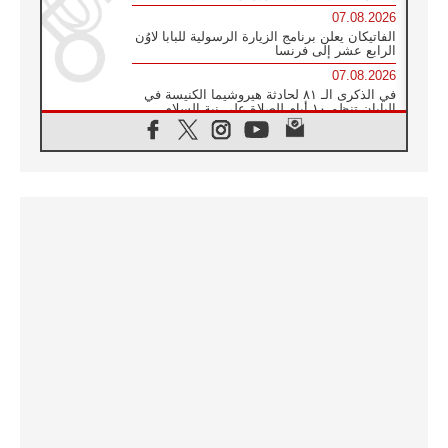
07.08.2026
الفاتيكان يعلن برنامج الزيارة الرسولية للبابا لاوُن
الرابع عشر إلى فرنسا
07.08.2026
في الذكرى الـ ٨١ لحادثة هيروشيما الكنيسة في
اليابان تنظم ١٠ أيام للصلاة على نية السلام
07.08.2026
الكنيسة في الأوروغواي: زيارة البابا ستعزز
الإيمان والرجاء
06.08.2026
الاجتماع الشهري للمطارنة الموارنة
06.08.2026
الكاردينال روسي: زيارة البابا لاوُن إلى الأرجنتين
هي تكريم للبابا فرنسيس
06.08.2026
زيارة البابا إلى البيرو ستكون زمن نعمة ومصالحة
ورجاء
06.08.2026
الكاردينال بارولين في المكسيك: علينا أن نكون
حاضرين إلى جانب المهمشين والمهاجرين
والأجانب
06.08.2026
البابا لاوُن الرابع عشر للشباب في أسيزي: