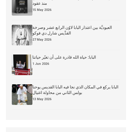
منذ عقود
15 May 2026
العبوديَّة بين اعتذار البابا لاوُن الرابع عشر وصرخة
القدِّيس شارل دي فوكو
27 May 2026
البابا: حياة الله قادرة على أن تغيّر حياتنا
1 Jun 2026
البابا يركع في المكان الذي نجا فيه البابا القديس يوحنا
بولس الثاني من محاولة اغتيال
13 May 2026