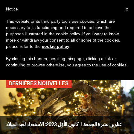
AR
Notice
x
This website or its third party tools use cookies, which are
necessary to its functioning and required to achieve the
TAG
purposes illustrated in the cookie policy. If you want to know
Posts Tagged ‘مغارة
more or withdraw your consent to all or some of the cookies,
please refer to the
cookie policy
.
ميلادية’
By closing this banner, scrolling this page, clicking a link or
continuing to browse otherwise, you agree to the use of cookies.
DERNIÈRES NOUVELLES
عناوين نشرة الجمعة 1 كانون الأوّل 2023: الاستعداد لعيد الميلاد