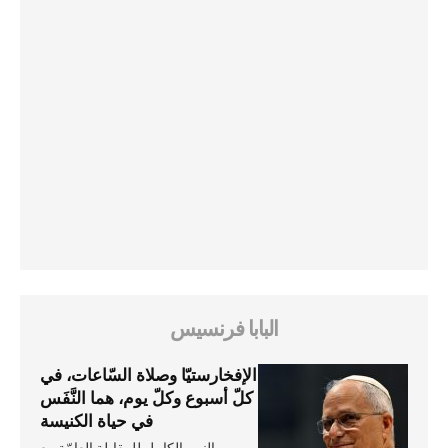
البابا فرنسيس
الإفخارستيّا وصلاة السّاعات، في
كلّ أسبوع وكلّ يوم، هما النَّفَس
في حياة الكنيسة
النص الكامل للمقابلة العامّة مع