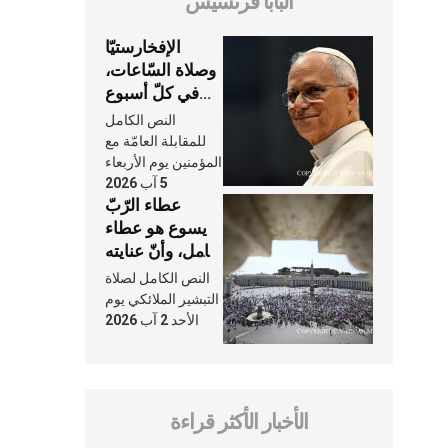
البابا فرنسيس
الإفخارستيّا
وصلاة السّاعات،
في كلّ أسبوع
وكلّ يوم، هما
النص الكامل
النَّفَس في حياة
للمقابلة العامّة مع
الكنيسة
المؤمنين يوم الأربعاء
5 آب 2026
عطاء الرّبّ
يسوع هو عطاء
شامل، وأنّ عنايته
بنا لا تغيب عنّا
النص الكامل لصلاة
أبدًا
التبشير الملائكي يوم
الأحد 2 آب 2026
الأخبار الأكثر قراءة