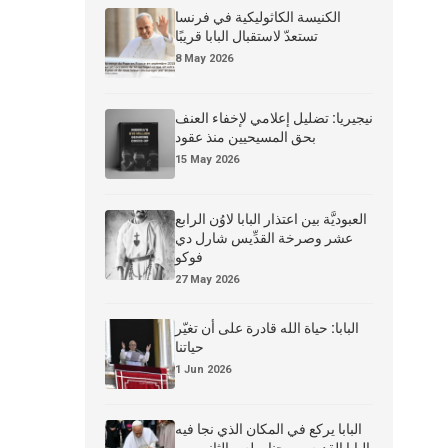
الكنيسة الكاثوليكية في فرنسا
تستعدّ لاستقبال البابا قريبًا
8 May 2026
نيجيريا: تضليل إعلامي لإخفاء العنف
بحق المسيحيين منذ عقود
15 May 2026
العبوديَّة بين اعتذار البابا لاوُن الرابع
عشر وصرخة القدِّيس شارل دي
فوكو
27 May 2026
البابا: حياة الله قادرة على أن تغيّر
حياتنا
1 Jun 2026
البابا يركع في المكان الذي نجا فيه