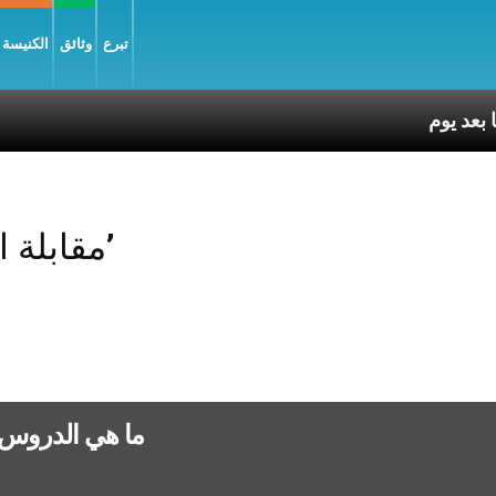
تبرع
وثائق
الكنيسة و
Posts Tagged ‘مقابلة البابا’
ما هي الدروس ا