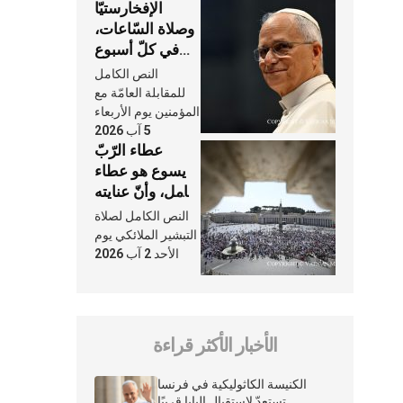
الإفخارستيّا
وصلاة السّاعات،
في كلّ أسبوع
وكلّ يوم، هما
النص الكامل
النَّفَس في حياة
للمقابلة العامّة مع
الكنيسة
المؤمنين يوم الأربعاء
5 آب 2026
عطاء الرّبّ
يسوع هو عطاء
شامل، وأنّ عنايته
بنا لا تغيب عنّا
النص الكامل لصلاة
أبدًا
التبشير الملائكي يوم
الأحد 2 آب 2026
الأخبار الأكثر قراءة
الكنيسة الكاثوليكية في فرنسا
تستعدّ لاستقبال البابا قريبًا