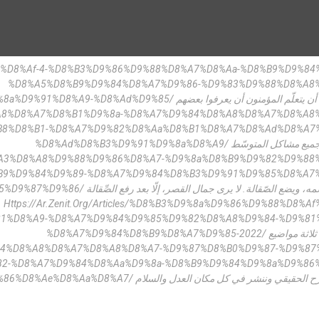
%d8%b9%d8%af-4-%d8%b3%d9%86%d9%88%d8%a7%d8%aa-%d8%b9%d9%84
%d8%a5%d8%b9%d9%84%d8%a7%d9%86-%d9%83%d9%88%d8%a8%
%%88%d9%84%d9%88%d9%8a%d9%91%d8%a9-%d8%ad%d9%85
b8%d8%b1-%d8%a7%d9%82%d8%aa%d8%b1%d8%a7%d8%ad%d8%a7%
%d8%ad%d8%b3%d9%91%d9%8a%d8%a9/ لمواجهة جميع مشاكل المتوسّط
es/%d8%a3%d8%a8%d9%88%d9%86%d8%a7-%d9%8a%d8%b9%d9%82%d9%88
b9%d9%84%d9%89-%d8%a7%d9%84%d8%b3%d9%91%d9%85%d8%a7%
%d9%83%d8%a7%d9%84%d9%85%d9%87%d9%86/ ي
Https://ar.zenit.org/articles/%d8%b3%d9%8a%d9%86%d9%88%d8%a
1%d8%a9-%d8%a7%d9%84%d9%85%d9%82%d8%a8%d9%84-%d9%81%
%d8%a7%d9%84%d8%b9%d8%a7%d9%85-2022/ تم اقتراح ثلاثة مواضيع
7%d9%84%d8%a8%d8%a7%d8%a8%d8%a7-%d9%87%d8%b0%d9%87-%d9%87
2-%d8%a7%d9%84%d8%aa%d9%8a-%d8%b9%d9%84%d9%8a%d9%86%