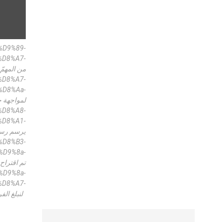
%d9%89-
d8%a7-
d8%aa-
%d8%a8-
d8%a1-
f%d8%b3-
d9%8a-
%d9%8a-
d8%a7-
%d8%a3%d9%86-%d9%86%d8%ae%d8%aa%d8%a7/ لنبلغ الفرح الحقيقي وننشر في كل مكان العدل والسلام