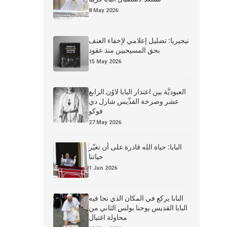
8 May 2026
نيجيريا: تضليل إعلامي لإخفاء العنف
بحق المسيحيين منذ عقود
15 May 2026
العبوديَّة بين اعتذار البابا لاوُن الرابع
عشر وصرخة القدِّيس شارل دي
فوكو
27 May 2026
البابا: حياة الله قادرة على أن تغيّر
حياتنا
1 Jun 2026
البابا يركع في المكان الذي نجا فيه
البابا القديس يوحنا بولس الثاني من
محاولة اغتيال