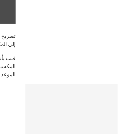
تصريح لل
إلى المك
قلت بأنه
المكسيك 
الموعد ب