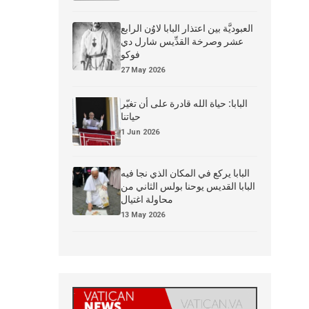
العبوديَّة بين اعتذار البابا لاوُن الرابع
عشر وصرخة القدِّيس شارل دي
فوكو
27 May 2026
البابا: حياة الله قادرة على أن تغيّر
حياتنا
1 Jun 2026
البابا يركع في المكان الذي نجا فيه
البابا القديس يوحنا بولس الثاني من
محاولة اغتيال
13 May 2026