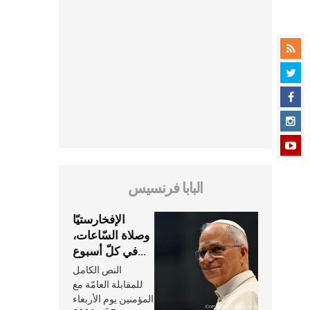
البابا فرنسيس
الإفخارستيّا
وصلاة السّاعات،
في كلّ أسبوع
وكلّ يوم، هما
النص الكامل
النَّفَس في حياة
للمقابلة العامّة مع
الكنيسة
المؤمنين يوم الأربعاء