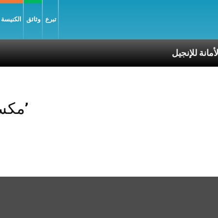
تبرع
وثائق
الكنيسة و
Posts Tagged ‘مكسيك’