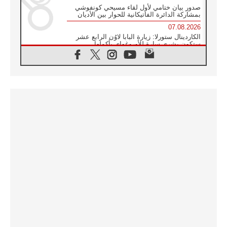
صدور بيان ختامي لأول لقاء مسيحي كونفوشي
بمشاركة الدائرة الفاتيكانية للحوار بين الأديان
07.08.2026
الكاردينال ستورلا: زيارة البابا لاوُن الرابع عشر
ستكون بشرى سارة للأوروغواي بأكملها
07.08.2026
الفاتيكان يعلن برنامج الزيارة الرسولية للبابا لاوُن
الرابع عشر إلى فرنسا
07.08.2026
في الذكرى الـ ٨١ لحادثة هيروشيما الكنيسة في
اليابان تنظم ١٠ أيام للصلاة على نية السلام
07.08.2026
الكنيسة في الأوروغواي: زيارة البابا ستعزز
الإيمان والرجاء
06.08.2026
الاجتماع الشهري للمطارنة الموارنة
06.08.2026
الكاردينال روسي: زيارة البابا لاوُن إلى الأرجنتين
هي تكريم للبابا فرنسيس
06.08.2026
زيارة البابا إلى البيرو ستكون زمن نعمة ومصالحة
ورجاء