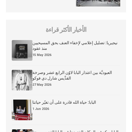
الأخبار الأكثر قراءة
نيجيريا: تضليل إعلامي لإخفاء العنف بحق المسيحيين
منذ عقود
15 May 2026
العبوديَّة بين اعتذار البابا لاوُن الرابع عشر وصرخة
القدِّيس شارل دي فوكو
27 May 2026
البابا: حياة الله قادرة على أن تغيّر حياتنا
1 Jun 2026
البابا يركع في المكان الذي نجا فيه البابا القديس يوحنا