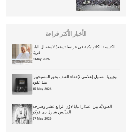
الأخبار الأكثر قراءة
الكنيسة الكاثوليكية في فرنسا تستعدّ لاستقبال البابا
قريبًا
8 May 2026
نيجيريا: تضليل إعلامي لإخفاء العنف بحق المسيحيين
منذ عقود
15 May 2026
العبوديَّة بين اعتذار البابا لاوُن الرابع عشر وصرخة
القدِّيس شارل دي فوكو
27 May 2026