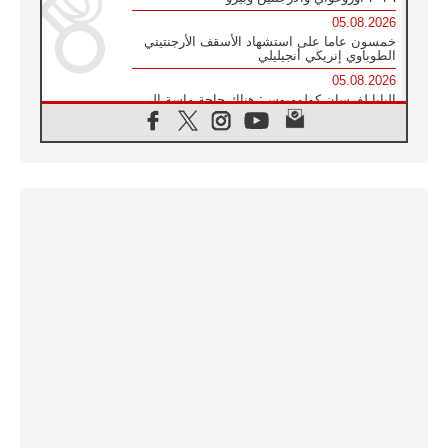
05.08.2026
خمسون عاما على استشهاد الأسقف الأرجنتيني
الطوباوي إنريكي أنجيليلي
05.08.2026
البابا لفرسان كولومبوس: هناك حاجة ماسة إلى
أنبياء تناغم يسعون إلى بناء الجسور
04.08.2026
وفاة الكاردينال جوليو دوارتي لانغا
04.08.2026
عميد دائرة الحوار بين الأديان يفتتح في سيول
أول لقاء مسيحي كونفوشي
04.08.2026
إطلاق النشيد الرسمي لليوم العالمي للشباب في
سيول
04.08.2026
رسالة البابا لاوُن الرابع عشر إلى المشاركين في
المؤتمر العالمي لمنظمة سيغنيس
04.08.2026
الكاردينال بارولين: إنَّ الحوار يُستبدل اليوم
بالقوة، ويجب حماية الحقوق المهددة
بالأيديولوجيات
04.08.2026
كنيسة المغرب تقدم المساعدة إلى العائدين من