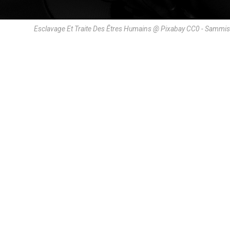
Esclavage Et Traite Des Êtres Humains @ Pixabay CC0 - Sammi