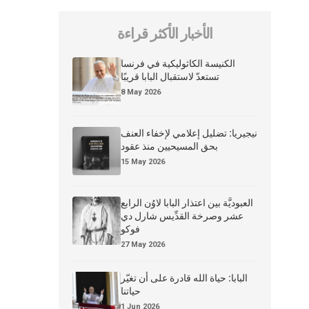
الأخبار الأكثر قراءة
الكنيسة الكاثوليكية في فرنسا
تستعدّ لاستقبال البابا قريبًا
8 May 2026
نيجيريا: تضليل إعلامي لإخفاء العنف
بحق المسيحيين منذ عقود
15 May 2026
العبوديَّة بين اعتذار البابا لاوُن الرابع
عشر وصرخة القدِّيس شارل دي
فوكو
27 May 2026
البابا: حياة الله قادرة على أن تغيّر
حياتنا
1 Jun 2026