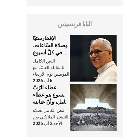
البابا فرنسيس
الإفخارستيّا
وصلاة السّاعات،
في كلّ أسبوع
وكلّ يوم، هما
النص الكامل
النَّفَس في حياة
للمقابلة العامّة مع
الكنيسة
المؤمنين يوم الأربعاء
5 آب 2026
عطاء الرّبّ
يسوع هو عطاء
شامل، وأنّ عنايته
بنا لا تغيب عنّا
النص الكامل لصلاة
أبدًا
التبشير الملائكي يوم
الأحد 2 آب 2026