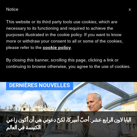
AR
Notice
x
This website or its third party tools use cookies, which are
necessary to its functioning and required to achieve the
TAG
purposes illustrated in the cookie policy. If you want to know
Posts Tagged
more or withdraw your consent to all or some of the cookies,
please refer to the
cookie policy
.
‘مهاجرون’
By closing this banner, scrolling this page, clicking a link or
continuing to browse otherwise, you agree to the use of cookies.
DERNIÈRES NOUVELLES
البابا لاون الرابع عشر: أحبّ أميركا، لكنّ دعوتي هي أن أكون راعي
الكنيسة في العالم