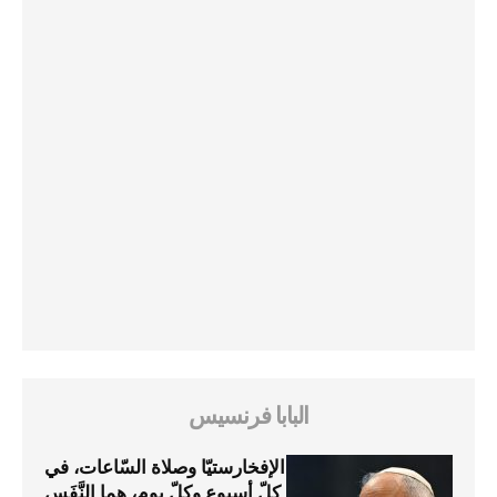
البابا فرنسيس
الإفخارستيّا وصلاة السّاعات، في
كلّ أسبوع وكلّ يوم، هما النَّفَس