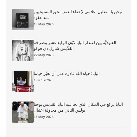
نيجيريا: تضليل إعلامي لإخفاء العنف بحق المسيحيين
منذ عقود
15 May 2026
العبوديَّة بين اعتذار البابا لاوُن الرابع عشر وصرخة
القدِّيس شارل دي فوكو
27 May 2026
البابا: حياة الله قادرة على أن تغيّر حياتنا
1 Jun 2026
البابا يركع في المكان الذي نجا فيه البابا القديس يوحنا
بولس الثاني من محاولة اغتيال
13 May 2026